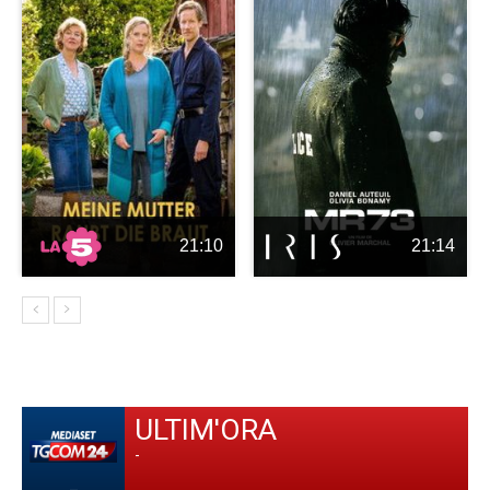
21:10
21:14
ULTIM'ORA
-
-