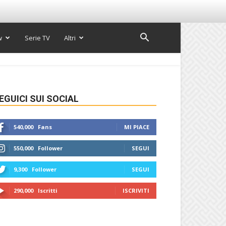
w
Serie TV
Altri
EGUICI SUI SOCIAL
540,000
Fans
MI PIACE
550,000
Follower
SEGUI
9,300
Follower
SEGUI
290,000
Iscritti
ISCRIVITI