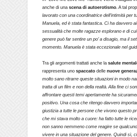
anche di una
scena di autoerotismo
. A tal pro
lavorato con una coordinatrice dell’intimità per t
Manuela, ed è stata fantastica. Ci ha davvero a
sessualità che molte ragazze esplorano e di cu
genere può far sentire un po’ a disagio, ma il se
momento. Manuela è stata eccezionale nel guidar
Tra gli argomenti trattati anche la
salute mental
rappresenta uno
spaccato
delle
nuove generaz
molto sano ritrarre queste situazioni in modo n
tratta di un film e non della realtà. Alla fine ci so
affrontare questi temi apertamente ha sicuramen
positivo. Una cosa che ritengo davvero importa
giustizia a tutte le persone che vivono questo p
che mi stava molto a cuore: ha fatto tutte le r
non sanno nemmeno come reagire se qualcuno ha 
vivere in una situazione del genere. Quindi sì,