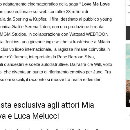
mo adattamento cinematografico della saga
“Love Me Love
 un caso editoriale sul web con oltre 23 milioni di
alia da Sperling & Kupfler. Il film, destinato al pubblico young
eronica Galli e Serena Tateo, con una produzione firmata
n MGM Studios, in collaborazione con Wattpad WEBTOON
ia Jenkins, una giovane inglese che si trasferisce a Milano
sclusivo liceo internazionale, la ragazza rimane coinvolta in
rte c’è James, interpretato da Pepe Barroso Silva,
clandestini e scelte autodistruttive. Dall’altra c’è Will, volto
to, che diventa un punto di riferimento emotivo per June. Tra
ioni sociali, il racconto si muove tra realtà e desideri
sta esclusiva agli attori Mia
va e Luca Melucci