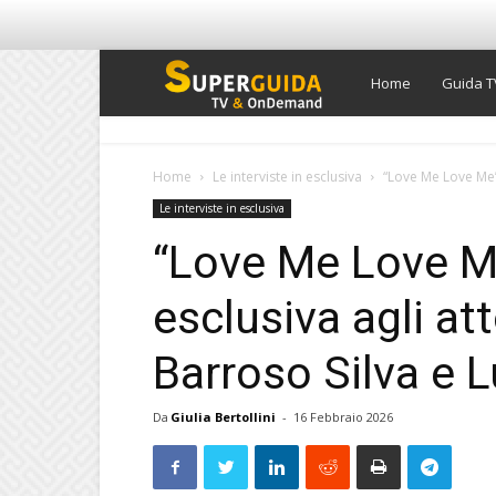
Super
Home
Guida T
Guida
Home
Le interviste in esclusiva
“Love Me Love Me”,
Le interviste in esclusiva
TV
“Love Me Love Me
esclusiva agli at
Barroso Silva e 
Da
Giulia Bertollini
-
16 Febbraio 2026