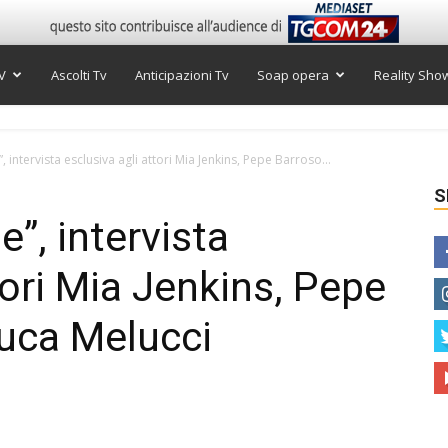
V
Ascolti Tv
Anticipazioni Tv
Soap opera
Reality Sho
 intervista esclusiva agli attori Mia Jenkins, Pepe Barroso...
S
”, intervista
tori Mia Jenkins, Pepe
Luca Melucci