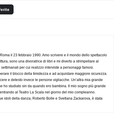
ferite
Roma il 23 febbraio 1990. Amo scrivere e il mondo dello spettacolo
ttura, sono una divoratrice di libri e mi diverto a strimpellare al
 settimanali per cui realizzo interviste a personaggi famosi.
rare il blocco della timidezza e ad acquistare maggiore sicurezza.
cere e detesto invece le persone vigliacche. Un’altra mia grande
he ho studiato sin da quando ero bambina. Il mio sogno più grande
 entrando al Teatro La Scala nel giorno del mio compleanno.
ue idoli della danza, Roberto Bolle e Svetlana Zackarova, è stata