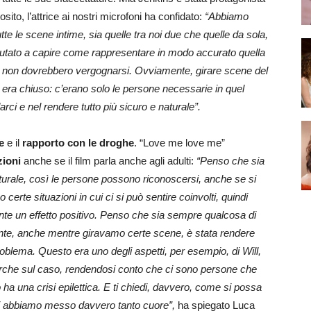
posito, l’attrice ai nostri microfoni ha confidato:
“Abbiamo
utte le scene intime, sia quelle tra noi due che quelle da sola,
iutato a capire come rappresentare in modo accurato quella
i non dovrebbero vergognarsi. Ovviamente, girare scene del
t era chiuso: c’erano solo le persone necessarie in quel
ci e nel rendere tutto più sicuro e naturale”.
e
e il
rapporto con le droghe
. “Love me love me”
ioni
anche se il film parla anche agli adulti:
“Penso che sia
aturale, così le persone possono riconoscersi, anche se si
no certe situazioni in cui ci si può sentire coinvolti, quindi
te un effetto positivo. Penso che sia sempre qualcosa di
nte, anche mentre giravamo certe scene, è stata rendere
roblema. Questo era uno degli aspetti, per esempio, di Will,
icerche sul caso, rendendosi conto che ci sono persone che
una crisi epilettica. E ti chiedi, davvero, come si possa
 ci abbiamo messo davvero tanto cuore”,
ha spiegato Luca