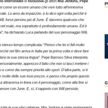
eo intervistato
in
esclusiva
gli attori
Mia Jenkins, Pepe
P
erei come un essere umano che vive tutto all’ennesima
ale. Lo amo da impazzire, e lo dico ogni volta perché è
ll, forse persino più di June. È davvero qualcuno che
e nel male, ma soprattutto è profondamente umano. Ed è
ui”,
ha dichiarato Luca parlando del suo personaggio Will.
o stesso tempo complicata: “
Penso che lei si fidi molto
rché nel film arriva in Italia per la prima volta e deve fare
ano la sua stessa lingua”.
Pepe Barroso Silva interpreta
ersonalmente, apprezzo il fatto che non si lasci mettere i
 e come dia sempre priorità allo sport. D’altra parte, si è
 molte delle sue insicurezze, e penso che proprio questo
sa attraversa in linea con il personaggio, come alla fine si
G
more con June. E, sì, il rapporto con Will persiste,
tutte le sue sfaccettature. Mia Jenkins è stata protagonista