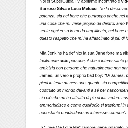
Noi di SuperGuida TV abbiamo incontrato e
vid
Barroso Silva e Luca Melucci
.
“Io lo descriv
potenza, sia nel bene che purtroppo anche nel m
una cosa che mi viene proprio da dentro: amo Wi
sente ogni cosa in modo amplificato, nel bene 
questo l’aspetto che mi ha affascinato di più di l
Mia Jenkins ha definito la sua
June
forte ma all
facilmente delle persone, il che è interessante pe
amicizia con persone che naturalmente non parl
James, un vero e proprio bad boy:
“Di James, p
piedi in testa da nessuno, quanto sia competitivo
costruito un mondo davanti a sé per nascondere
sia ciò che mi ha attratto di più di lui: vedere co
ammorbidisce e come quell’odio si trasformi in a
nonostante condividano un interesse comune”.
In “Love Me Love Me” l’amore viene indagato in 