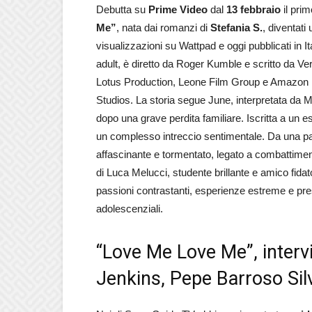
Debutta su
Prime Video
dal
13 febbraio
il pri
Me”
, nata dai romanzi di
Stefania S.
, diventati
visualizzazioni su Wattpad e oggi pubblicati in It
adult, è diretto da Roger Kumble e scritto da V
Lotus Production, Leone Film Group e Amazo
Studios. La storia segue June, interpretata da M
dopo una grave perdita familiare. Iscritta a un e
un complesso intreccio sentimentale. Da una pa
affascinante e tormentato, legato a combattimenti 
di Luca Melucci, studente brillante e amico fida
passioni contrastanti, esperienze estreme e press
adolescenziali.
“Love Me Love Me”, intervi
Jenkins, Pepe Barroso Sil