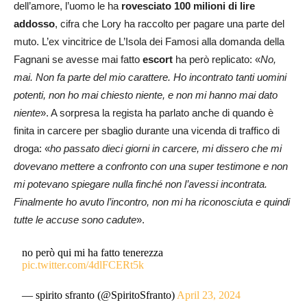
dell’amore, l’uomo le ha
rovesciato 100 milioni di lire
addosso
, cifra che Lory ha raccolto per pagare una parte del
muto. L’ex vincitrice de L’Isola dei Famosi alla domanda della
Fagnani se avesse mai fatto
escort
ha però replicato: «
No,
mai. Non fa parte del mio carattere. Ho incontrato tanti uomini
potenti, non ho mai chiesto niente, e non mi hanno mai dato
niente
». A sorpresa la regista ha parlato anche di quando è
finita in carcere per sbaglio durante una vicenda di traffico di
droga: «
ho passato dieci giorni in carcere, mi dissero che mi
dovevano mettere a confronto con una super testimone e non
mi potevano spiegare nulla finché non l’avessi incontrata.
Finalmente ho avuto l’incontro, non mi ha riconosciuta e quindi
tutte le accuse sono cadute
».
no però qui mi ha fatto tenerezza
pic.twitter.com/4dlFCERt5k
— spirito sfranto (@SpiritoSfranto)
April 23, 2024