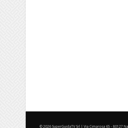
© 2026 SuperGuidaTV Srl | Via Cimarosa 65 - 80127 Nap