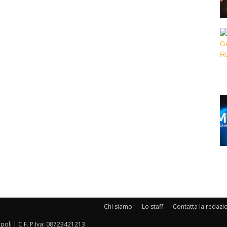
Chi siamo
Lo staff
Contatta la redazi
oli | C.F. P.Iva: 08723421213