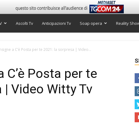
V
Ascolti Tv
Anticipazioni Tv
Soap opera
Reality Sho
nsigne a C’è Posta per te 2021: la sorpresa | Video...
S
a C’è Posta per te
 | Video Witty Tv