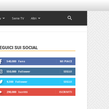
w
Serie TV
Altri
EGUICI SUI SOCIAL
540,000
Fans
MI PIACE
550,000
Follower
SEGUI
9,300
Follower
SEGUI
290,000
Iscritti
ISCRIVITI