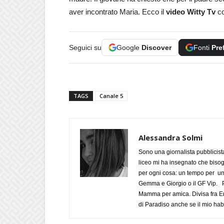
aver incontrato Maria. Ecco il
video Witty Tv
co
Seguici su
Google
Discover
Fonti
Pre
TAGS
Canale 5
Alessandra Solmi
Sono una giornalista pubblicist
liceo mi ha insegnato che biso
per ogni cosa: un tempo per un
Gemma e Giorgio o il GF Vip. Po
Mamma per amica. Divisa fra Em
di Paradiso anche se il mio habi