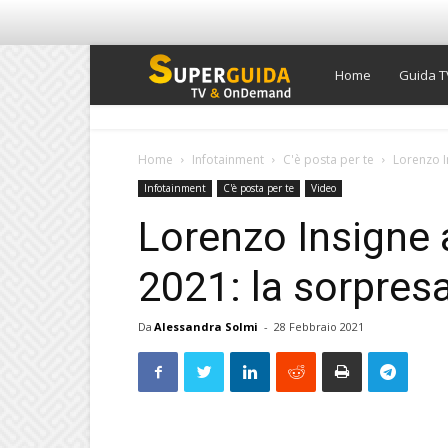
Super
Home
Guida T
Guida
Home
Infotainment
C'è posta per te
Lorenzo I
Infotainment
C'è posta per te
Video
TV
Lorenzo Insigne 
2021: la sorpresa
Da
Alessandra Solmi
-
28 Febbraio 2021