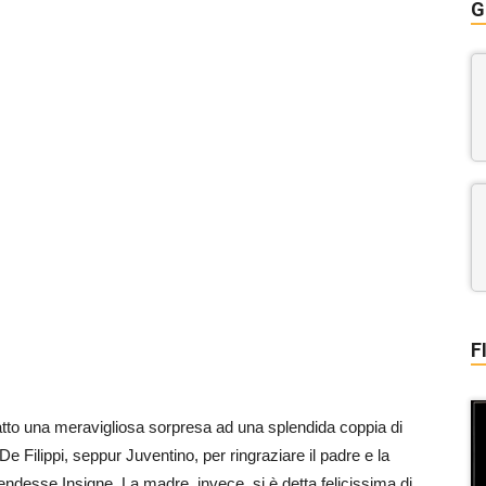
G
F
tto una meravigliosa sorpresa ad una splendida coppia di
a De Filippi, seppur Juventino, per ringraziare il padre e la
endesse Insigne. La madre, invece, si è detta felicissima di