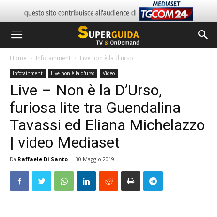
Home
Infotainment
Live non è la d'urso
Infotainment
Live non è la d'urso
Video
Live – Non è la D’Urso,
furiosa lite tra Guendalina
Tavassi ed Eliana Michelazzo
| video Mediaset
Da
Raffaele Di Santo
-
30 Maggio 2019