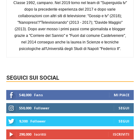
Classe 1992, campano. Nel 2019 torno nel team di "Superguida tv"
dopo la precedente esperienza del 2017 e dopo varie
collaborazioni con altri siti di televisione: "Gossip e tv" (2018);
"Nanopress"/"Televisionando" (2013 - 2017); "Davide Maggio"
(2013). Dopo aver mosso i primi passi come giornalista e blogger
grazie a "Corriere del Sannio" e "Fuori dal comune Castelvenere",
nel 2014 conseguo anche la laurea in Scienze e tecniche
psicologiche all'Università degli Studi di Napoli "Federico II".
SEGUICI SUI SOCIAL
540,000
Fans
MI PIACE
550,000
Follower
SEGUI
9,300
Follower
SEGUI
290,000
Iscritti
ISCRIVITI