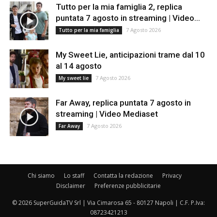
Tutto per la mia famiglia 2, replica
puntata 7 agosto in streaming | Video...
7 Agosto 2026
Tutto per la mia famiglia
My Sweet Lie, anticipazioni trame dal 10
al 14 agosto
7 Agosto 2026
My sweet lie
Far Away, replica puntata 7 agosto in
streaming | Video Mediaset
7 Agosto 2026
Far Away
Chi siamo
Lo staff
Contatta la redazione
Privacy
Disclaimer
Preferenze pubblicitarie
© 2026 SuperGuidaTV Srl | Via Cimarosa 65 - 80127 Napoli | C.F. P.Iva:
08723421213