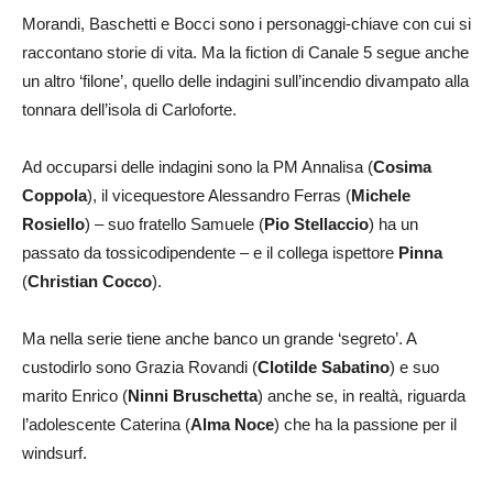
Morandi, Baschetti e Bocci sono i personaggi-chiave con cui si
raccontano storie di vita. Ma la fiction di Canale 5 segue anche
un altro ‘filone’, quello delle indagini sull’incendio divampato alla
tonnara dell’isola di Carloforte.
Ad occuparsi delle indagini sono la PM Annalisa (
Cosima
Coppola
), il vicequestore Alessandro Ferras (
Michele
Rosiello
) – suo fratello Samuele (
Pio Stellaccio
) ha un
passato da tossicodipendente – e il collega ispettore
Pinna
(
Christian Cocco
).
Ma nella serie tiene anche banco un grande ‘segreto’. A
custodirlo sono Grazia Rovandi (
Clotilde Sabatino
) e suo
marito Enrico (
Ninni Bruschetta
) anche se, in realtà, riguarda
l’adolescente Caterina (
Alma Noce
) che ha la passione per il
windsurf.