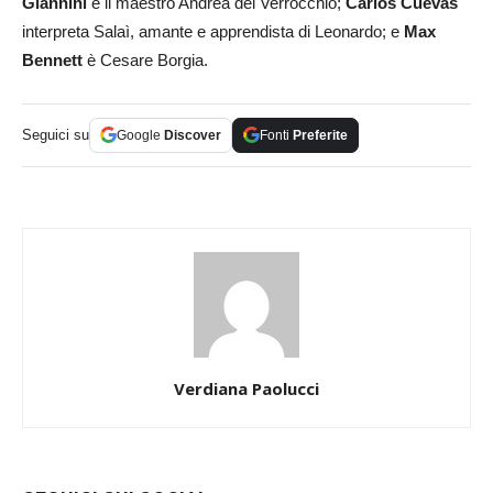
Giannini
è il maestro Andrea del Verrocchio;
Carlos Cuevas
interpreta Salaì, amante e apprendista di Leonardo; e
Max
Bennett
è Cesare Borgia.
Seguici su
Google
Discover
Fonti
Preferite
Verdiana Paolucci