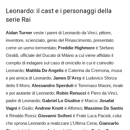
Leonardo: il cast e i personaggi della
serie Rai
Aidan Turner
veste i panni di Leonardo da Vinci, pittore,
inventore, scienziato, genio del Rinascimento, presentato
come un uomo tormentato;
Freddie Highmore
è Stefano
Giraldi, ufficiale del Ducato di Milano a cui viene affidato il
compito di indagare sul caso di omicidio in cui è coinvolto
Leonardo;
Matilda De Angelis
è Caterina da Cremona, musa
e poi amica di Leonardo;
James D’Arcy
è Ludovico Sforza
detto Il Moro;
Alessandro Sperduti
è Tommaso Masini, rivale
e poi aiutante di Leonardo;
Robin Renucci
è Piero da Vinci,
padre di Leonardo;
Gabriel Lo Giudice
è Marco;
Josafat
Vagni
è Giulio;
Andrew Knott
è Alfonso;
Massimo De Santis
è Rinaldo Rossi;
Giovanni Scifoni
è Frate Luca Pacioli, colui
che sprona Leonardo a realizzare L’Ultima Cena;
Giancarlo