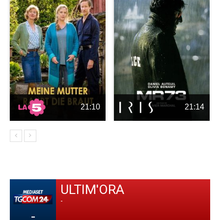
21:10
21:14
ULTIM'ORA
-
-