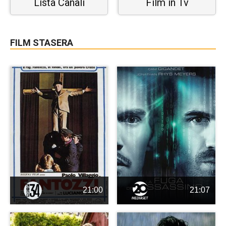
Lista Canali
Film in Tv
FILM STASERA
21:00
21:07