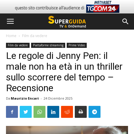
Home
Film da vedere
Film da vedere
Piattaforme streaming
Prime Video
Le regole di Jenny Pen: il
male non ha età in un thriller
sullo scorrere del tempo –
Recensione
Da
Maurizio Encari
-
24 Dicembre 2025