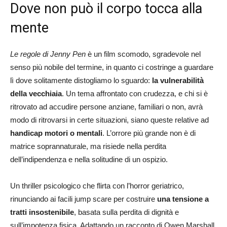
Dove non può il corpo tocca alla
mente
Le regole di Jenny Pen
è un film scomodo, sgradevole nel
senso più nobile del termine, in quanto ci costringe a guardare
lì dove solitamente distogliamo lo sguardo:
la vulnerabilità
della vecchiaia
. Un tema affrontato con crudezza, e chi si è
ritrovato ad accudire persone anziane, familiari o non, avrà
modo di ritrovarsi in certe situazioni, siano queste relative ad
handicap motori o mentali
. L’orrore più grande non è di
matrice soprannaturale, ma risiede nella perdita
dell’indipendenza e nella solitudine di un ospizio.
Un thriller psicologico che flirta con l’horror geriatrico,
rinunciando ai facili jump scare per costruire
una tensione a
tratti insostenibile
, basata sulla perdita di dignità e
sull’impotenza fisica. Adattando un racconto di Owen Marshall,