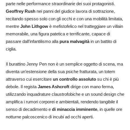
parte nelle performance straordinarie dei suoi protagonisti.
Geoffrey Rush
nei panni del giudice lavora di sottrazione,
recitando spesso solo con gli occhi e con una mobilità limitata,
mentre
John Lithgow
è mefistofelico nel tratteggiare un villain
memorabile, una figura patetica e terrificante, capace di
passare dall’infantilismo alla
pura malvagità
in un battito di
ciglia.
Il burattino Jenny Pen non è un semplice oggetto di scena, ma
diventa un’estensione della sua psiche fratturata, un totem
attraverso cui esercitare
un controllo assoluto
su chi è più
debole. Il regista
James Ashcroft
dirige con mano ferma,
utilizzando inquadrature claustrofobiche e un sound design che
amplifica i rumori corporei e ambientali, rendendo tangibile il
senso di decadimento e
di minaccia imminente
, in quelle ore
notturne palcoscenico di incubi ad occhi aperti.