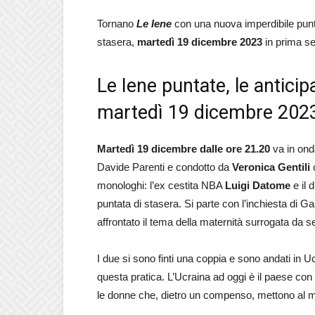
Tornano
Le Iene
con una nuova imperdibile puntata
stasera,
martedì 19 dicembre 2023
in prima ser
Le Iene puntate, le anticipa
martedì 19 dicembre 202
Martedì 19 dicembre dalle ore 21.20
va in ond
Davide Parenti e condotto da
Veronica Gentili
monologhi: l’ex cestita NBA
Luigi Datome
e il
puntata di stasera. Si parte con l’inchiesta di 
affrontato il tema della maternità surrogata da s
I due si sono finti una coppia e sono andati in Uc
questa pratica. L’Ucraina ad oggi è il paese con 
le donne che, dietro un compenso, mettono al m