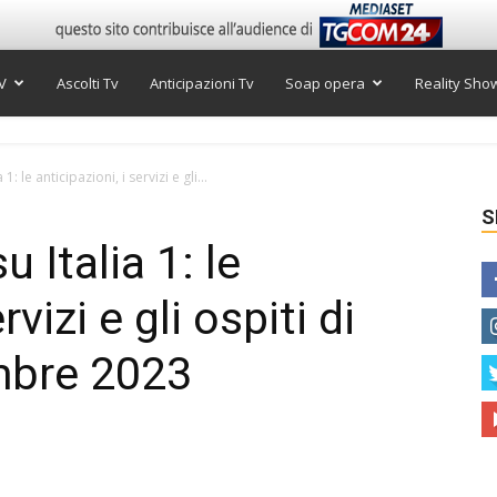
V
Ascolti Tv
Anticipazioni Tv
Soap opera
Reality Sho
1: le anticipazioni, i servizi e gli...
S
u Italia 1: le
rvizi e gli ospiti di
mbre 2023