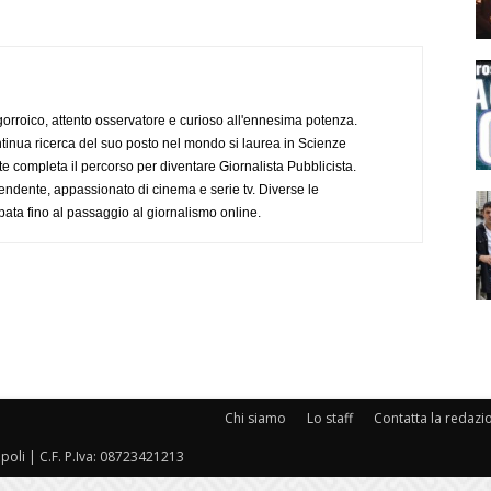
ogorroico, attento osservatore e curioso all'ennesima potenza.
tinua ricerca del suo posto nel mondo si laurea in Scienze
completa il percorso per diventare Giornalista Pubblicista.
endente, appassionato di cinema e serie tv. Diverse le
pata fino al passaggio al giornalismo online.
Chi siamo
Lo staff
Contatta la redazi
oli | C.F. P.Iva: 08723421213