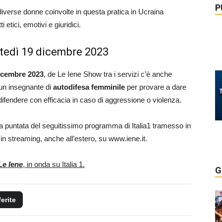
P
verse donne coinvolte in questa pratica in Ucraina
etici, emotivi e giuridici.
artedì 19 dicembre 2023
icembre 2023
, de Le Iene Show tra i servizi c’è anche
 un insegnante di
autodifesa femminile
per provare a dare
difendere con efficacia in caso di aggressione o violenza.
lla puntata del seguitissimo programma di Italia1 tramesso in
n streaming, anche all’estero, su www.iene.it.
Le Iene
, in onda su Italia 1.
G
ferite