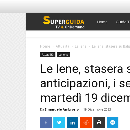
Super
Home
Guida T
Guida
Home
Attualità
Le Iene
Le Iene, stasera su Italia 
Attualità
Le Iene
TV
Le Iene, stasera s
anticipazioni, i se
martedì 19 dice
Da
Emanuele Ambrosio
-
19 Dicembre 2023