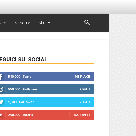
w
Serie TV
Altri
EGUICI SUI SOCIAL
540,000
Fans
MI PIACE
550,000
Follower
SEGUI
9,300
Follower
SEGUI
290,000
Iscritti
ISCRIVITI