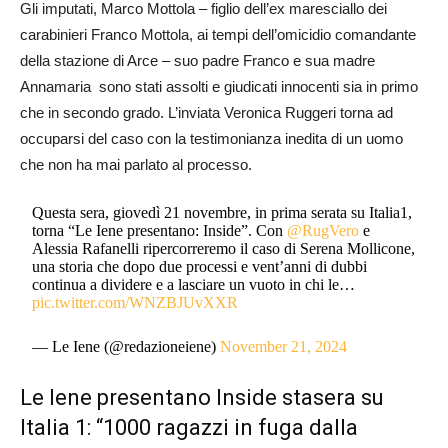
Gli imputati, Marco Mottola – figlio dell’ex maresciallo dei
carabinieri Franco Mottola, ai tempi dell’omicidio comandante
della stazione di Arce – suo padre Franco e sua madre
Annamaria sono stati assolti e giudicati innocenti sia in primo
che in secondo grado. L’inviata Veronica Ruggeri torna ad
occuparsi del caso con la testimonianza inedita di un uomo
che non ha mai parlato al processo.
Questa sera, giovedì 21 novembre, in prima serata su Italia1,
torna “Le Iene presentano: Inside”. Con
@RugVero
e
Alessia Rafanelli ripercorreremo il caso di Serena Mollicone,
una storia che dopo due processi e vent’anni di dubbi
continua a dividere e a lasciare un vuoto in chi le…
pic.twitter.com/WNZBJUvXXR
— Le Iene (@redazioneiene)
November 21, 2024
Le Iene presentano Inside stasera su
Italia 1: “1000 ragazzi in fuga dalla