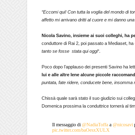
“Eccomi qui! Con tutta la voglia del mondo di to
affetto mi arrivano dritti al cuore e mi danno una
Nicola Savino, insieme ai suoi colleghi, ha p
conduttore di Rai 2, poi passato a Mediaset, ha d
tanto se fosse stata qui oggi
“.
Poco dopo l’applauso dei presenti Savino ha let
lui e alle altre Iene alcune piccole raccoman
puntata, fate ridere, conducete bene, insomma n
Chissà quale sarà stato il suo giudizio sui colleg
Domenica prossima la conduttrice tornerà al t
Il messaggio di
@NadiaToffa
a
@nicosavi
p
pic.twitter.com/baOesxXULX