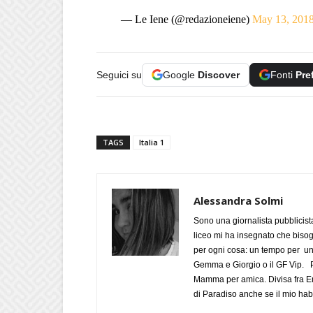
— Le Iene (@redazioneiene)
May 13, 201
Seguici su
Google
Discover
Fonti
Pre
TAGS
Italia 1
Alessandra Solmi
Sono una giornalista pubblicist
liceo mi ha insegnato che biso
per ogni cosa: un tempo per un
Gemma e Giorgio o il GF Vip. Po
Mamma per amica. Divisa fra Em
di Paradiso anche se il mio habi