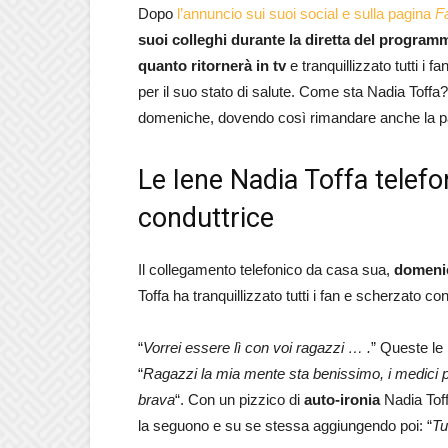
Dopo
l’annuncio sui suoi social e sulla pagina
F
suoi colleghi durante la diretta del programma
quanto ritornerà in tv
e tranquillizzato tutti i 
per il suo stato di salute. Come sta Nadia Tof
domeniche, dovendo così rimandare anche la p
Le Iene Nadia Toffa telefon
conduttrice
Il collegamento telefonico da casa sua,
domeni
Toffa ha tranquillizzato tutti i fan e scherzato co
“
Vorrei essere lì con voi ragazzi … .
” Queste le
“
Ragazzi la mia mente sta benissimo, i medici p
brava
“. Con un pizzico di
auto-ironia
Nadia Toff
la seguono e su se stessa aggiungendo poi: “
Tu