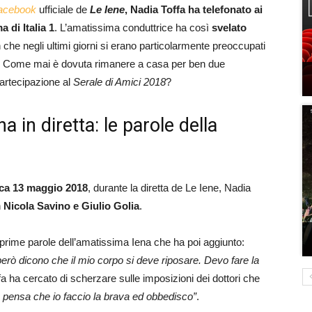
acebook
ufficiale de
Le Iene
, Nadia Toffa
ha telefonato ai
 di Italia 1
. L’amatissima conduttrice ha così
svelato
fan che negli ultimi giorni si erano particolarmente preoccupati
fa? Come mai è dovuta rimanere a casa per ben due
artecipazione al
Serale di Amici 2018
?
a in diretta: le parole della
ca 13 maggio 2018
, durante la diretta de Le Iene, Nadia
n
Nicola Savino e Giulio Golia
.
 prime parole dell’amatissima Iena che ha poi aggiunto:
erò dicono che il mio corpo si deve riposare. Devo fare la
a ha cercato di scherzare sulle imposizioni dei dottori che
 pensa che io faccio la brava ed obbedisco”
.