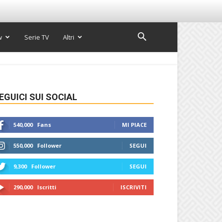
w
Serie TV
Altri
EGUICI SUI SOCIAL
540,000
Fans
MI PIACE
550,000
Follower
SEGUI
9,300
Follower
SEGUI
290,000
Iscritti
ISCRIVITI