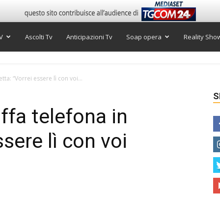
V
Ascolti Tv
Anticipazioni Tv
Soap opera
Reality Sho
tta: “Vorrei essere lì con voi...
S
ffa telefona in
ssere lì con voi