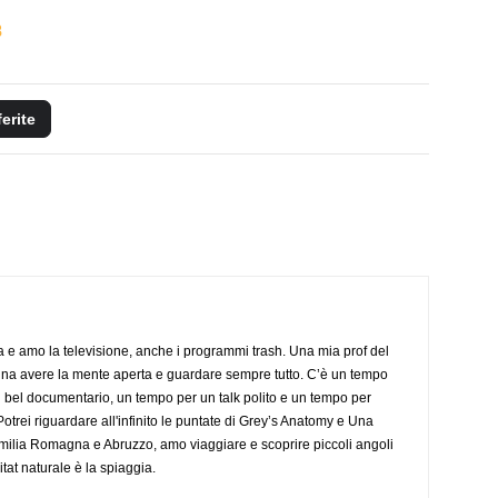
8
ferite
a e amo la televisione, anche i programmi trash. Una mia prof del
gna avere la mente aperta e guardare sempre tutto. C’è un tempo
 bel documentario, un tempo per un talk polito e un tempo per
trei riguardare all'infinito le puntate di Grey’s Anatomy e Una
ilia Romagna e Abruzzo, amo viaggiare e scoprire piccoli angoli
tat naturale è la spiaggia.