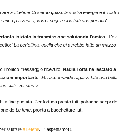
rnare a #LeIene Ci siamo quasi, la vostra energia e il vostro
 carica pazzesca, vorrei ringraziarvi tutti uno per uno
“.
ertanto iniziato la trasmissione salutando l’amica.
L’ex
etto: “
La perfettina, quella che ci avrebbe fatto un mazzo
to l’ironico messaggio ricevuto.
Nadia Toffa ha lasciato a
dazioni importanti
. “
Mi raccomando ragazzi fate una bella
on siate voi stessi
“.
hi a fine puntata. Per fortuna presto tutti potranno scoprirlo.
imone de
Le Iene
, pronta a bacchettare tutti.
er salutare
#LeIene
. Ti aspettiamo!!!