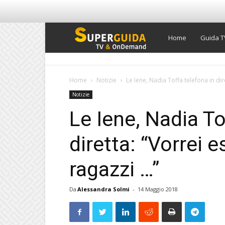
Super
Home
Guida T
Guida
Home
Notizie
Le Iene, Nadia Toffa telefona in dire
Notizie
TV
Le Iene, Nadia To
diretta: “Vorrei e
ragazzi …”
Da
Alessandra Solmi
-
14 Maggio 2018