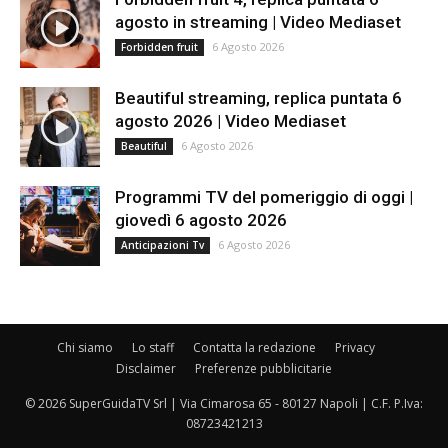
agosto in streaming | Video Mediaset
6 Agosto 2026
Forbidden fruit
Beautiful streaming, replica puntata 6
agosto 2026 | Video Mediaset
6 Agosto 2026
Beautiful
Programmi TV del pomeriggio di oggi |
giovedì 6 agosto 2026
6 Agosto 2026
Anticipazioni Tv
Chi siamo
Lo staff
Contatta la redazione
Privacy
Disclaimer
Preferenze pubblicitarie
© 2026 SuperGuidaTV Srl | Via Cimarosa 65 - 80127 Napoli | C.F. P.Iva:
08723421213