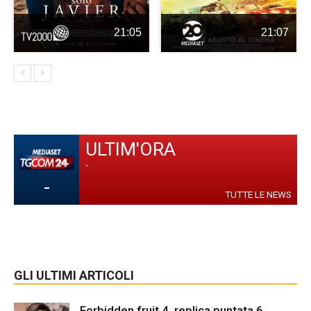
21:05
21:07
ULTIM'ORA
-
-
TUTTE LE NEWS
GLI ULTIMI ARTICOLI
Forbidden fruit 4, replica puntata 6