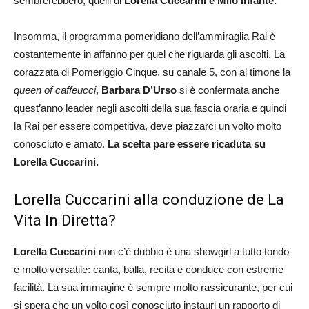
sembrerebbero, quelli di
Lorella Cuccarini e Milo Infante.
Insomma, il programma pomeridiano dell’ammiraglia Rai è
costantemente in affanno per quel che riguarda gli ascolti. La
corazzata di Pomeriggio Cinque, su canale 5, con al timone la
queen of caffeucci
,
Barbara D’Urso
si è confermata anche
quest’anno leader negli ascolti della sua fascia oraria e quindi
la Rai per essere competitiva, deve piazzarci un volto molto
conosciuto e amato.
La scelta pare essere ricaduta su
Lorella Cuccarini.
Lorella Cuccarini alla conduzione de La
Vita In Diretta?
Lorella Cuccarini
non c’è dubbio è una showgirl a tutto tondo
e molto versatile: canta, balla, recita e conduce con estreme
facilità. La sua immagine è sempre molto rassicurante, per cui
si spera che un volto così conosciuto instauri un rapporto di