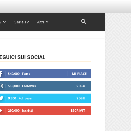
w
Serie TV
Altri
EGUICI SUI SOCIAL
540,000
Fans
MI PIACE
550,000
Follower
SEGUI
9,300
Follower
SEGUI
290,000
Iscritti
ISCRIVITI