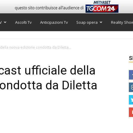
V
Ascolti Tv
Anticipazioni Tv
Soap opera
Reality Sho
e della nuova edizione condotta da Diletta...
S
cast ufficiale della
ondotta da Diletta