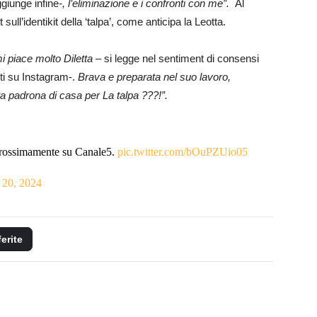
giunge infine
-, l’eliminazione e i confronti con me”.
Al
 sull’identikit della ‘talpa’, come anticipa la Leotta.
i piace molto Diletta
– si legge nel sentiment di consensi
nti su Instagram-.
Brava e preparata nel suo lavoro,
a padrona di casa per La talpa ???!”.
rossimamente su Canale5.
pic.twitter.com/bOuPZUio05
 20, 2024
ferite