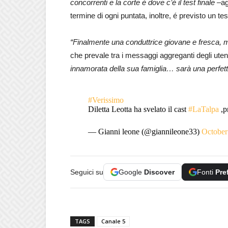
concorrenti e la corte è dove c’è il test finale –
ag
termine di ogni puntata, inoltre, é previsto un test
“Finalmente una conduttrice giovane e fresca, m
che prevale tra i messaggi aggreganti degli ute
innamorata della sua famiglia… sarà una perfett
#Verissimo
Diletta Leotta ha svelato il cast
#LaTalpa
,p
— Gianni leone (@giannileone33)
October
Seguici su
Google
Discover
Fonti
Pre
TAGS
Canale 5