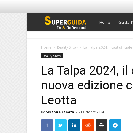
Super
Home
Guida T
Guida
Home
Reality Show
La Talpa 2024, il cast ufficial
Reality Show
TV
La Talpa 2024, il 
nuova edizione c
Leotta
Da
Serena Granato
-
21 Ottobre 2024