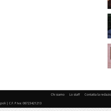
Chi siamo
Lo staff
Contatta la redazi
oli | C.F. P.Iva: 08723421213