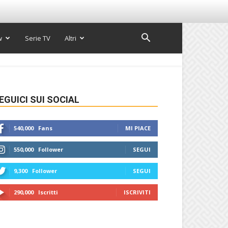
w
Serie TV
Altri
EGUICI SUI SOCIAL
540,000
Fans
MI PIACE
550,000
Follower
SEGUI
9,300
Follower
SEGUI
290,000
Iscritti
ISCRIVITI