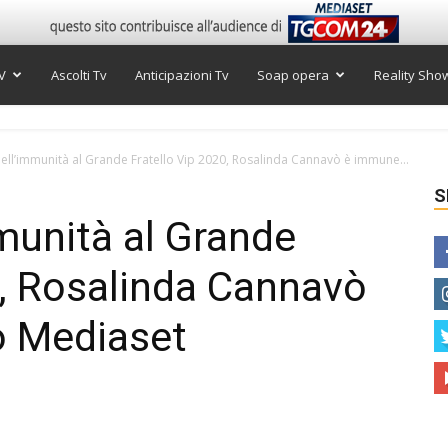
V
Ascolti Tv
Anticipazioni Tv
Soap opera
Reality Sho
dell’immunità al Grande Fratello Vip 2020, Rosalinda Cannavò è immune...
S
mmunità al Grande
0, Rosalinda Cannavò
o Mediaset