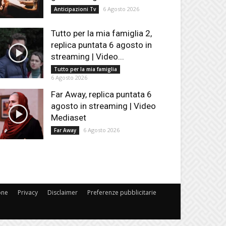
6 Agosto 2026
Anticipazioni Tv
Tutto per la mia famiglia 2,
replica puntata 6 agosto in
streaming | Video...
Tutto per la mia famiglia
6 Agosto 2026
Far Away, replica puntata 6
agosto in streaming | Video
Mediaset
6 Agosto 2026
Far Away
one
Privacy
Disclaimer
Preferenze pubblicitarie