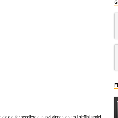
G
F
ale di far scegliere ai nuovi Vipponi chi tra i gieffini storici