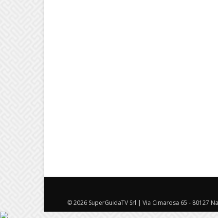
© 2026 SuperGuidaTV Srl | Via Cimarosa 65 - 80127 Nap