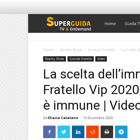
Super
Home
Guida T
Guida
Home
Reality Show
Grande Fratello
La scelta 
Reality Show
Grande Fratello
Video
TV
La scelta dell’i
Fratello Vip 202
è immune | Vide
Da
Eliana Catalano
-
15 Dicembre 2020