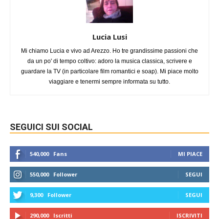
Lucia Lusi
Mi chiamo Lucia e vivo ad Arezzo. Ho tre grandissime passioni che
da un po' di tempo coltivo: adoro la musica classica, scrivere e
guardare la TV (in particolare film romantici e soap). Mi piace molto
viaggiare e tenermi sempre informata su tutto.
SEGUICI SUI SOCIAL
540,000
Fans
MI PIACE
550,000
Follower
SEGUI
9,300
Follower
SEGUI
290,000
Iscritti
ISCRIVITI