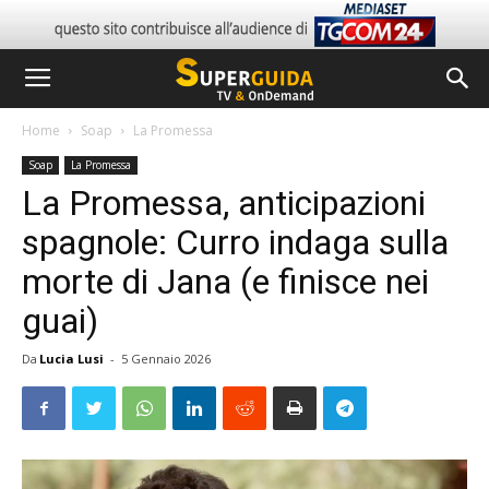
Home
Soap
La Promessa
Soap
La Promessa
La Promessa, anticipazioni
spagnole: Curro indaga sulla
morte di Jana (e finisce nei
guai)
Da
Lucia Lusi
-
5 Gennaio 2026