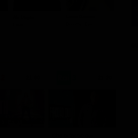
Jason Sa
Jason
Laura Gemser
Ale Dugas
Dorothy / Eve
Peter
GU
21:50
21:20
 3 - Ep. 16
PU
Che ci faccio qui