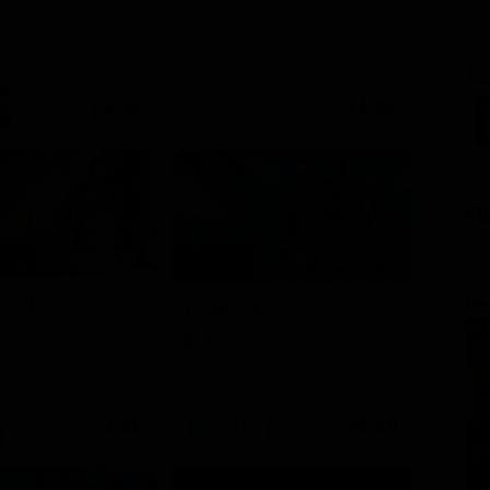
TV
Attualità
SC
21:21
21:22
FI
GL
o di una notte
Battleship
Opera
Film
21:40
21:30