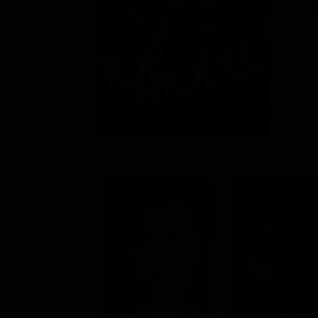
Drammati
Rating:
Cast