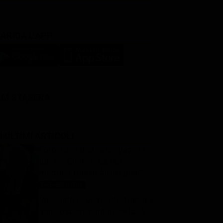
ARICA L'APP
LM STASERA
I ULTIMI ARTICOLI
Forbidden fruit, anticipazioni
turche: Ender e Şahika
mettono Hasan Alì nei guai?
Forbidden fruit
9 Agosto 2026
Racconto di una notte, trama e
anticipazioni puntate serali 9
agosto