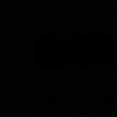
Documentario
Serie 
21:33
Raccont
Il padrino
Soap 
Film
21:15