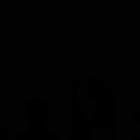
co
SE