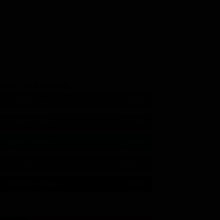
GUICI SUI SOCIAL
540,000
Fans
MI PIACE
550,000
Follower
SEGUI
9,300
Follower
SEGUI
290,000
Iscritti
ISCRIVITI
21:00
21:14
21:19
21:33
23:05
23:20
21:05
21:14
21:20
23:00
23:12
23:30
310,000
Follower
SEGUI