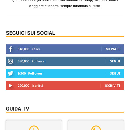
guardare la TV (in particolare film romantici e soap). Mi piace molto
viaggiare e tenermi sempre informata su tutto.
SEGUICI SUI SOCIAL
540,000
Fans
MI PIACE
550,000
Follower
SEGUI
9,300
Follower
SEGUI
290,000
Iscritti
ISCRIVITI
GUIDA TV