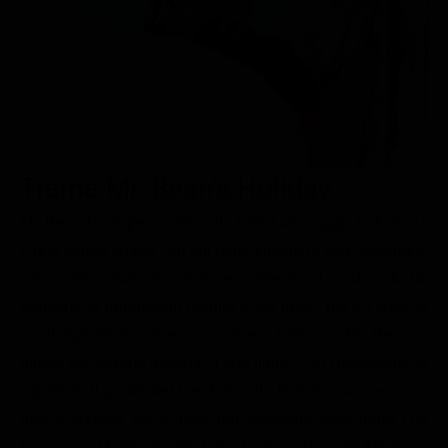
Le interviste in esclusiva
Tempesta D’amore
Temptation Island
Film da vedere
Il Paradiso delle signore
Ultima Fermata
Piattaforme streaming
Un Posto al Sole
Talent show
Apple TV Plus
Segreti di Famiglia
Infotainment
Discovery Plus
The Family
Game Show
Disney plus
Trama Mr. Bean's Holiday
Uomini e Donne
NetFlix
Mr. Bean ha appena vinto alla lotteri un viaggio in Francia
e una videocamera con cui poter filmare la sua avventura.
Gossip
Now TV
Una volta giunt in stazione, chiede al padre di un
Sport in tv
Paramount Plus
bambino di riprenderlo mentre è sul treno, ma a causa di
Cartoni Anime e Manga
Prime Video
ciò il signore non riesce a salire sul treno e Mr. Bean si
Vip e Personaggi Tv
RaiPlay
ritrova sul vagone insieme a suo figlio. Con l'intenzione di
aspettare il padre del bambino alla fermata successiva, i
Musica
due scendono poco dopo per aspettare quel treno che
Oroscopo Paolo Fox
forse non si fermerà nella loro stazione. Riuscirà Mr. Bean