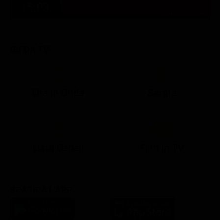
15:03
TUTTE LE NEWS
GUIDA TV
Ora in Onda
Serata
21:05
21:10
21:17
22:57
23:10
23:30
21:08
21:15
21:19
23:03
23:17
23:30
Lista Canali
Film in TV
SCARICA L'APP