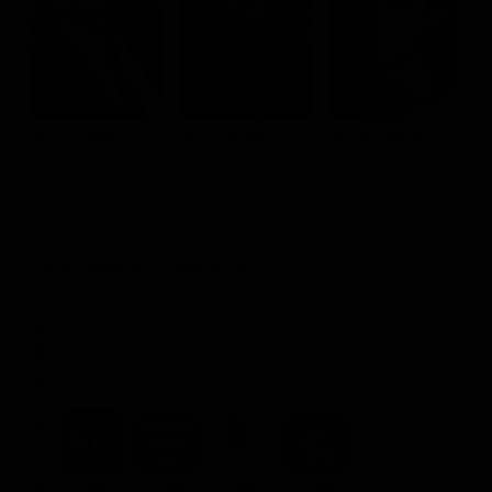
Rowan Atkinson
Steve Pemberton
Maxim Baldry
E
Mr. Bean
Vicar
Stepan
S
Dove vederlo ondemand
STREAMING
NOLEGGIA
3.99€
2.99€
2.99€
3.99€