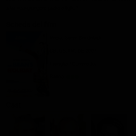
Classifiche
a far ricongiungere padre e figlio?
Migliori film
Scheda del film
Migliori Serie TV
Regia: Steve Bendelack
GB, US, FR, DE 2007
Famiglia / Commedia
Rating:
Cast