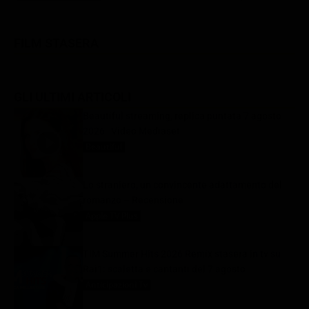
FILM STASERA
GLI ULTIMI ARTICOLI
Beautiful streaming, replica puntata 7 agosto
2026 | Video Mediaset
Beautiful
7 Agosto 2026
Lo straniero, un convincente adattamento del
romanzo – Recensione
Apple TV Plus
7 Agosto 2026
TIM Summer Hits 2026 Remix stasera in tv su
Rai1: scaletta e cantanti del 7 agosto
Anticipazioni Tv
7 Agosto 2026