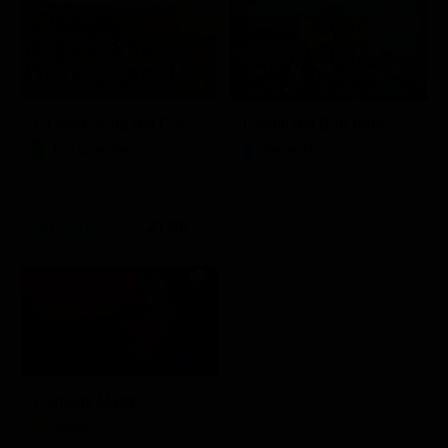
Stagione 1 - Ep. 1
La vera storia del Colosseo: ascesa e caduta
I delitti del BarLume
Documentario
Serie TV
21:30
Comedy Match
Show