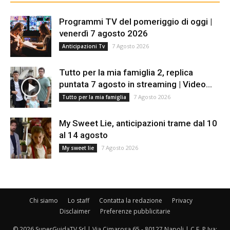
Programmi TV del pomeriggio di oggi |
venerdì 7 agosto 2026
7 Agosto 2026
Anticipazioni Tv
Tutto per la mia famiglia 2, replica
puntata 7 agosto in streaming | Video...
7 Agosto 2026
Tutto per la mia famiglia
My Sweet Lie, anticipazioni trame dal 10
al 14 agosto
7 Agosto 2026
My sweet lie
Chi siamo
Lo staff
Contatta la redazione
Privacy
Disclaimer
Preferenze pubblicitarie
© 2026 SuperGuidaTV Srl | Via Cimarosa 65 - 80127 Napoli | C.F. P.Iva: