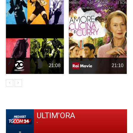
21:08
21:10
ULTIM'ORA
-
-