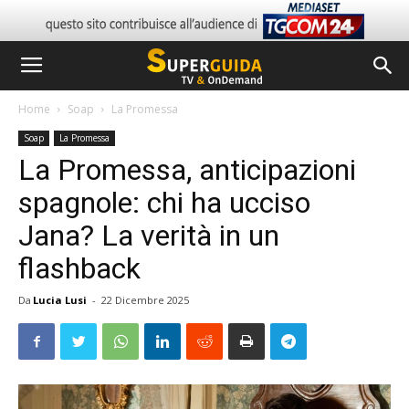
Home
Soap
La Promessa
Soap
La Promessa
La Promessa, anticipazioni
spagnole: chi ha ucciso
Jana? La verità in un
flashback
Da
Lucia Lusi
-
22 Dicembre 2025