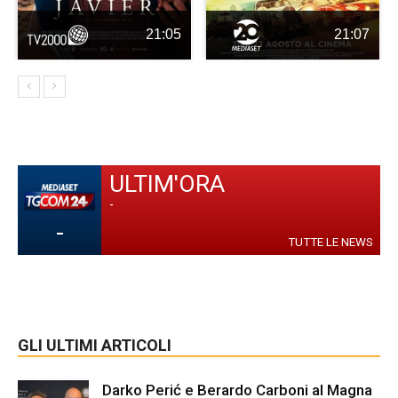
21:05
21:07
ULTIM'ORA
-
-
TUTTE LE NEWS
GLI ULTIMI ARTICOLI
Darko Perić e Berardo Carboni al Magna