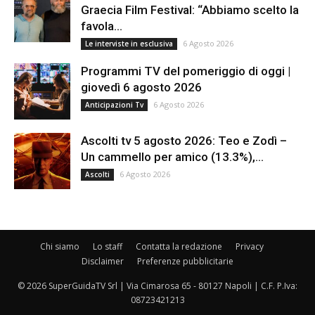
Graecia Film Festival: “Abbiamo scelto la
favola...
6 Agosto 2026
Le interviste in esclusiva
Programmi TV del pomeriggio di oggi |
giovedì 6 agosto 2026
6 Agosto 2026
Anticipazioni Tv
Ascolti tv 5 agosto 2026: Teo e Zodì –
Un cammello per amico (13.3%),...
6 Agosto 2026
Ascolti
Chi siamo
Lo staff
Contatta la redazione
Privacy
Disclaimer
Preferenze pubblicitarie
© 2026 SuperGuidaTV Srl | Via Cimarosa 65 - 80127 Napoli | C.F. P.Iva:
08723421213