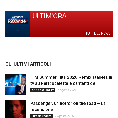
ULTIM'ORA
-
-
TUTTE LE NEWS
GLI ULTIMI ARTICOLI
TIM Summer Hits 2026 Remix stasera in
tv su Rai1: scaletta e cantanti del...
7 Agosto 2026
Anticipazioni Tv
Passenger, un horror on the road – La
recensione
7 Agosto 2026
Film da vedere