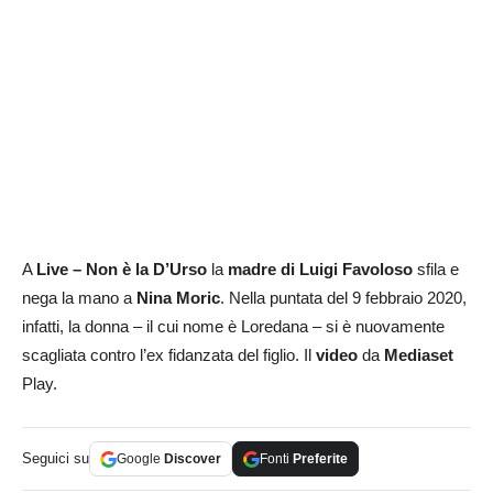
A
Live – Non è la D’Urso
la
madre di Luigi Favoloso
sfila e
nega la mano a
Nina Moric
. Nella puntata del 9 febbraio 2020,
infatti, la donna – il cui nome è Loredana – si è nuovamente
scagliata contro l’ex fidanzata del figlio. Il
video
da
Mediaset
Play.
Seguici su
Google
Discover
Fonti
Preferite