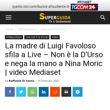
Home
Infotainment
Live non è la d'urso
Infotainment
Live non è la d'urso
Video
La madre di Luigi Favoloso
sfila a Live – Non è la D’Urso
e nega la mano a Nina Moric
| video Mediaset
Da
Raffaele Di Santo
-
9 Febbraio 2020