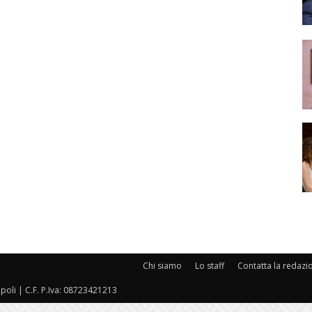
Chi siamo
Lo staff
Contatta la redazi
oli | C.F. P.Iva: 08723421213