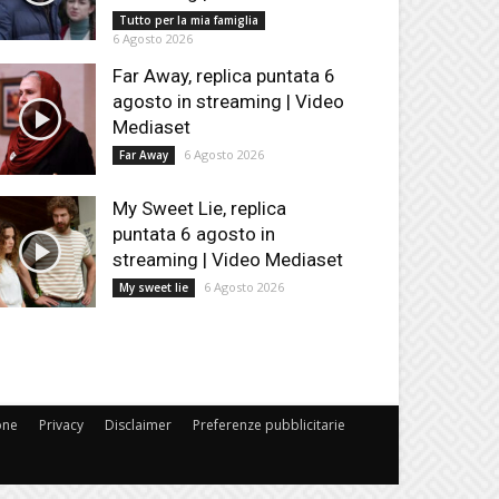
Tutto per la mia famiglia
6 Agosto 2026
Far Away, replica puntata 6
agosto in streaming | Video
Mediaset
6 Agosto 2026
Far Away
My Sweet Lie, replica
puntata 6 agosto in
streaming | Video Mediaset
6 Agosto 2026
My sweet lie
one
Privacy
Disclaimer
Preferenze pubblicitarie