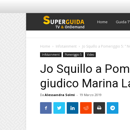
Super
Home
Guida T
Guida
Home
Infotainment
Jo Squillo a Pomeriggio 5: ” 
Infotainment
Pomeriggio 5
Video
TV
Jo Squillo a Pom
giudico Marina L
Da
Alessandra Solmi
-
19 Marzo 2019