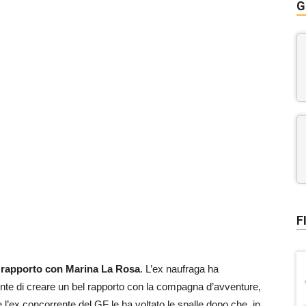
G
F
o rapporto con Marina La Rosa
. L’ex naufraga ha
mente di creare un bel rapporto con la compagna d’avventure,
 l’ex concorrente del GF le ha voltato le spalle dopo che, in