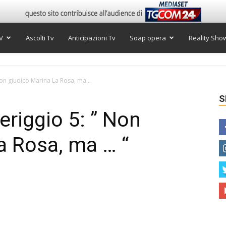
V
Ascolti Tv
Anticipazioni Tv
Soap opera
Reality Sho
Non giudico Marina La Rosa, ma...
S
eriggio 5: ” Non
a Rosa, ma … “