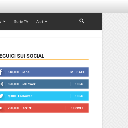
w
Serie TV
Altri
EGUICI SUI SOCIAL
540,000
Fans
MI PIACE
550,000
Follower
SEGUI
9,300
Follower
SEGUI
290,000
Iscritti
ISCRIVITI