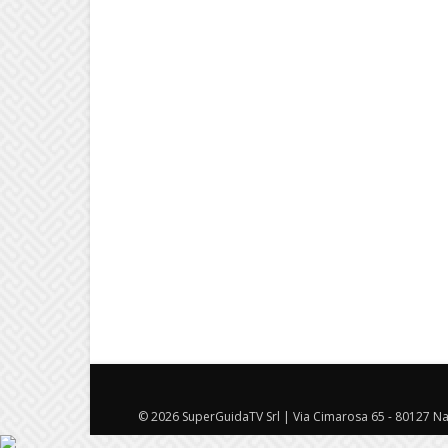
© 2026 SuperGuidaTV Srl | Via Cimarosa 65 - 80127 Nap