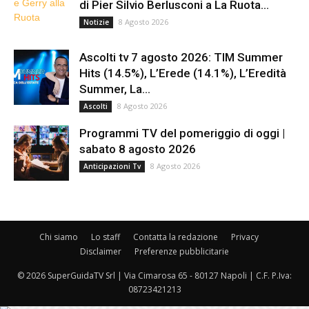
di Pier Silvio Berlusconi a La Ruota...
8 Agosto 2026
Notizie
Ascolti tv 7 agosto 2026: TIM Summer
Hits (14.5%), L’Erede (14.1%), L’Eredità
Summer, La...
8 Agosto 2026
Ascolti
Programmi TV del pomeriggio di oggi |
sabato 8 agosto 2026
8 Agosto 2026
Anticipazioni Tv
Chi siamo
Lo staff
Contatta la redazione
Privacy
Disclaimer
Preferenze pubblicitarie
© 2026 SuperGuidaTV Srl | Via Cimarosa 65 - 80127 Napoli | C.F. P.Iva:
08723421213