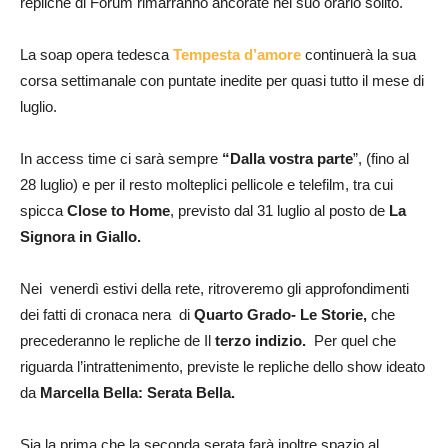
repliche di Forum rimarranno ancorate nel suo orario solito.
La soap opera tedesca
Tempesta d’amore
continuerà la sua
corsa settimanale con puntate inedite per quasi tutto il mese di
luglio.
In access time ci sarà sempre
“Dalla vostra parte
”, (fino al
28 luglio) e per il resto molteplici pellicole e telefilm, tra cui
spicca
Close to Home
, previsto dal 31 luglio al posto de
La
Signora in Giallo.
Nei venerdì estivi della rete, ritroveremo gli approfondimenti
dei fatti di cronaca nera di
Quarto Grado- Le Storie,
che
precederanno le repliche de Il
terzo indizio.
Per quel che
riguarda l’intrattenimento, previste le repliche dello show ideato
da
Marcella Bella: Serata Bella.
Sia la prima che la seconda serata farà inoltre spazio al