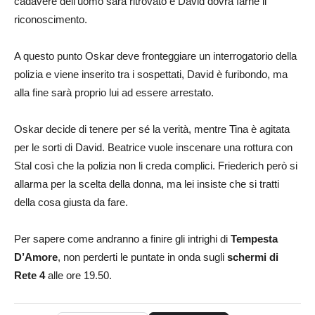
cadavere dell’uomo sarà ritrovato e David dovrà farne il
riconoscimento.
A questo punto Oskar deve fronteggiare un interrogatorio della
polizia e viene inserito tra i sospettati, David è furibondo, ma
alla fine sarà proprio lui ad essere arrestato.
Oskar decide di tenere per sé la verità, mentre Tina è agitata
per le sorti di David. Beatrice vuole inscenare una rottura con
Stal così che la polizia non li creda complici. Friederich però si
allarma per la scelta della donna, ma lei insiste che si tratti
della cosa giusta da fare.
Per sapere come andranno a finire gli intrighi di
Tempesta
D’Amore
, non perderti le puntate in onda sugli
schermi di
Rete 4
alle ore 19.50.