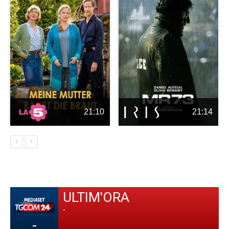
21:10
21:14
ULTIM'ORA
-
-