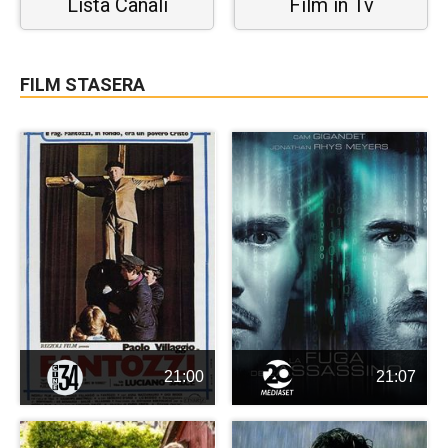
Lista Canali
Film in Tv
FILM STASERA
21:00
21:07