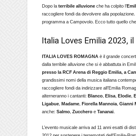
Dopo la
terribile alluvione
che ha colpito l’
Emi
raccogliere fondi da devolvere alla popolazione.
programma a Campovolo. Ecco tutto quello che c’è
Italia Loves Emilia 2023, i
ITALIA LOVES ROMAGNA
è il grande concert
dalla terribile alluvione che si è abbattuta in 
presso la RCF Arena di Reggio Emilia, a C
grandissimi nomi della musica italiana contempor
raccogliere fondi da indirizzare all’Emilia Rom
alterneranno i cantanti:
Blanco
,
Elisa
,
Elodie
,
Ligabue
,
Madame
,
Fiorella Mannoia
,
Gianni 
anche:
Salmo
,
Zucchero
e
Tananai
.
L’evento musicale arriva ad 11 anni esatti di di
2012 per sostenere i terremotati dell’Emilia-Roma