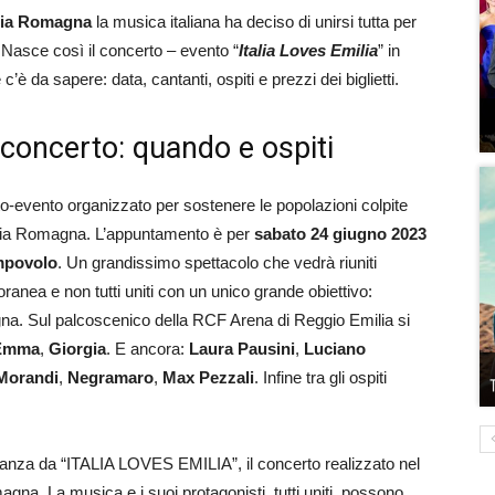
lia Romagna
la musica italiana ha deciso di unirsi tutta per
 Nasce così il concerto – evento “
Italia Loves Emilia
” in
 da sapere: data, cantanti, ospiti e prezzi dei biglietti.
l concerto: quando e ospiti
o-evento organizzato per sostenere le popolazioni colpite
Emilia Romagna. L’appuntamento è per
sabato 24 giugno 2023
ampovolo
. Un grandissimo spettacolo che vedrà riuniti
anea e non tutti uniti con un unico grande obiettivo:
agna. Sul palcoscenico della RCF Arena di Reggio Emilia si
Emma
,
Giorgia
. E ancora:
Laura Pausini
,
Luciano
Morandi
,
Negramaro
,
Max Pezzali
. Infine tra gli ospiti
stanza da “ITALIA LOVES EMILIA”, il concerto realizzato nel
gna. La musica e i suoi protagonisti, tutti uniti, possono