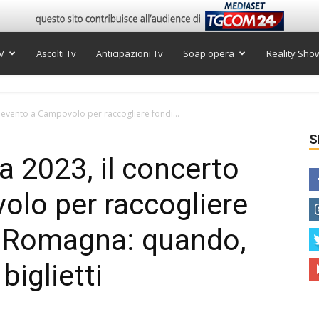
V
Ascolti Tv
Anticipazioni Tv
Soap opera
Reality Sho
to evento a Campovolo per raccogliere fondi...
S
ia 2023, il concerto
lo per raccogliere
ia Romagna: quando,
biglietti