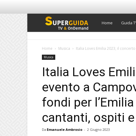
Super
Home
Guida T
Guida
Home
Musica
Italia Loves Emilia 2023, il concer
Musica
TV
Italia Loves Emil
evento a Campovo
fondi per l’Emil
cantanti, ospiti e 
Da
Emanuele Ambrosio
-
2 Giugno 2023