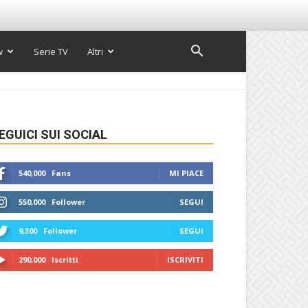
w
Serie TV
Altri
EGUICI SUI SOCIAL
540,000
Fans
MI PIACE
550,000
Follower
SEGUI
9,300
Follower
SEGUI
290,000
Iscritti
ISCRIVITI