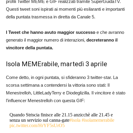
profili Twitter MEME e GIF realizzati tramite SuperGuidaTV.
Questi tweet soni ispirati ai momenti più esilaranti e importanti
della puntata trasmessa in diretta da Canale 5.
I Tweet che hanno avuto maggior successo
e che avranno
generato il maggior numero di interazioni,
decreteranno il
vincitore della puntata.
Isola MEMErabile, martedì 3 aprile
Come detto, in ogni puntata, si sfideranno 3 twitter-star. La
scorsa settimana a contendersi la vittoria sono stati: Il
Menestrelloh, LittleLadyTerry e Diodeglizilla. Il vincitore è stato
l’influencer Menestrelloh con questa GIF:
Quando Striscia finisce alle 21.15 anzicchè alle 21.45 e
senza un servizio sul canna-gate
#isola
#isolamemerabile
pic.twitter.com/HrYF5sUrO5