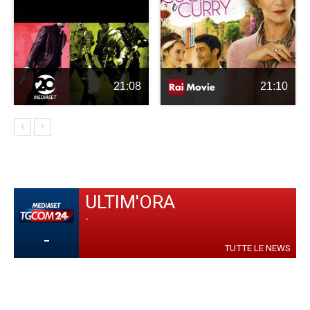
21:08
21:10
ULTIM'ORA
-
-
TUTTE LE NEWS