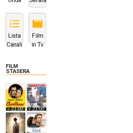
Onda
Serata
Lista
Film
Canali
in Tv
FILM
STASERA
21:00
21:00