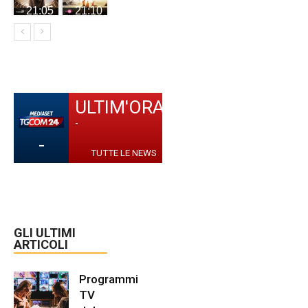
21:05
21:10
ULTIM'ORA
-
-
TUTTE LE NEWS
GLI ULTIMI
ARTICOLI
Programmi
TV