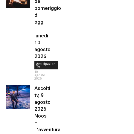
del
pomeriggio
di
oggi
|
lunedì
10
agosto
2026
Anticipazioni
Tv
10
Agosto
2026
Ascolti
tv, 9
agosto
2026:
Noos
–
L’avventura