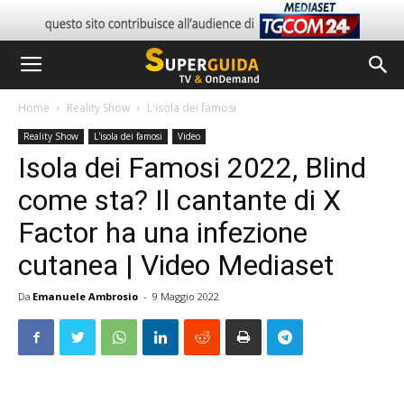
Home
Reality Show
L'isola dei famosi
Reality Show
L'isola dei famosi
Video
Isola dei Famosi 2022, Blind
come sta? Il cantante di X
Factor ha una infezione
cutanea | Video Mediaset
Da
Emanuele Ambrosio
-
9 Maggio 2022