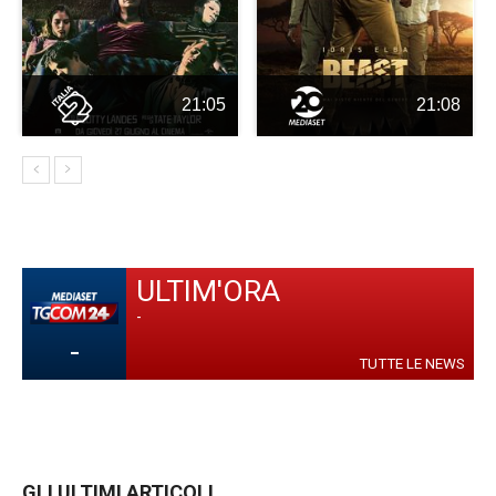
21:05
21:08
ULTIM'ORA
-
-
TUTTE LE NEWS
GLI ULTIMI ARTICOLI