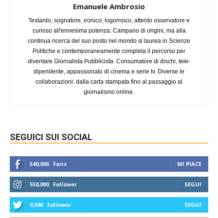
Emanuele Ambrosio
Testardo, sognatore, ironico, logorroico, attento osservatore e
curioso all'ennesima potenza. Campano di origini, ma alla
continua ricerca del suo posto nel mondo si laurea in Scienze
Politiche e contemporaneamente completa il percorso per
diventare Giornalista Pubblicista. Consumatore di dischi, tele-
dipendente, appassionato di cinema e serie tv. Diverse le
collaborazioni: dalla carta stampata fino al passaggio al
giornalismo online.
SEGUICI SUI SOCIAL
540,000
Fans
MI PIACE
550,000
Follower
SEGUI
9,300
Follower
SEGUI