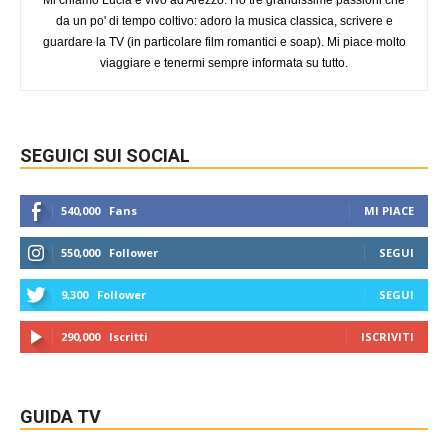
Mi chiamo Lucia e vivo ad Arezzo. Ho tre grandissime passioni che
da un po' di tempo coltivo: adoro la musica classica, scrivere e
guardare la TV (in particolare film romantici e soap). Mi piace molto
viaggiare e tenermi sempre informata su tutto.
SEGUICI SUI SOCIAL
540,000
Fans
MI PIACE
550,000
Follower
SEGUI
9,300
Follower
SEGUI
290,000
Iscritti
ISCRIVITI
GUIDA TV