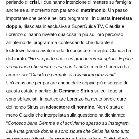
parlando di
crisi
. I due hanno intenzione di mettere su famiglia
anche se al momento non parlano di
matrimonio
. Un passo
importante che però è nei loro programmi. In questa
intervista
doppia
, rilasciata in esclusiva a SuperGuida TV, Claudia e
Lorenzo ci hanno rivelato qualcosa in più sul loro percorso
all’interno del programma confessando che durante il
lockdown hanno avuto modo di conoscersi meglio. Claudia ha
dichiarato: “
Ho scoperto che è un grande rompicoglioni. E poi è
venuto fuori che dentro casa non fa nulla
” mentre Lorenzo ha
ammesso: “
Claudia è permalosa a livelli imbarazzanti
“.
Un’occasione per parlare anche delle coppie più discusse di
questa estate a partire da
Gemma
e
Sirius
su cui i due si
sono sbilanciati. In particolare Lorenzo ha avuto parole dure
definendo Sirius un
adescatore di nonnine
. Non è stata di
meno Claudia che interpellata sulla questione ha dichiarato:
“
Conosco bene Gemma e ci scriviamo spesso su Instagram.
Lei è una grande donna e sono sicura che Sirius ha fatto tutto