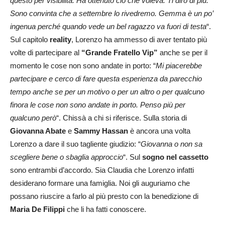
questo per visibilità. Ha ottenuto ciò che voleva. Ti dirò di più.
Sono convinta che a settembre lo rivedremo. Gemma è un po’
ingenua perché quando vede un bel ragazzo va fuori di testa
“.
Sul capitolo
reality
, Lorenzo ha ammesso di aver tentato più
volte di partecipare al
“Grande Fratello Vip”
anche se per il
momento le cose non sono andate in porto: “
Mi piacerebbe
partecipare e cerco di fare questa esperienza da parecchio
tempo anche se per un motivo o per un altro o per qualcuno
finora le cose non sono andate in porto. Penso più per
qualcuno però
“. Chissà a chi si riferisce. Sulla storia di
Giovanna Abate
e
Sammy Hassan
è ancora una volta
Lorenzo a dare il suo tagliente giudizio: “
Giovanna o non sa
scegliere bene o sbaglia approccio
“. Sul
sogno nel cassetto
sono entrambi d’accordo. Sia Claudia che Lorenzo infatti
desiderano formare una famiglia. Noi gli auguriamo che
possano riuscire a farlo al più presto con la benedizione di
Maria De Filippi
che li ha fatti conoscere.