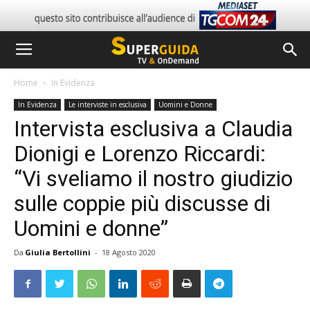
Home
In Evidenza
In Evidenza
Le interviste in esclusiva
Uomini e Donne
Intervista esclusiva a Claudia
Dionigi e Lorenzo Riccardi:
“Vi sveliamo il nostro giudizio
sulle coppie più discusse di
Uomini e donne”
Da
Giulia Bertollini
-
18 Agosto 2020