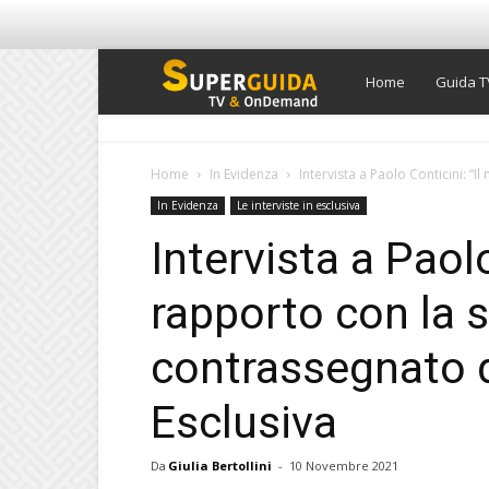
Super
Home
Guida T
Guida
Home
In Evidenza
Intervista a Paolo Conticini: “I
In Evidenza
Le interviste in esclusiva
TV
Intervista a Paolo
rapporto con la 
contrassegnato da
Esclusiva
Da
Giulia Bertollini
-
10 Novembre 2021