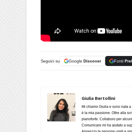
Seguici su
Google
Discover
Fonti
Pre
Giulia Bertollini
Mi chiamo Giulia e sono nata a 
è la mia passione. Oltre alla scri
pianoforte. Collaboro per alcuni
Comunicare mi ha aiutato a supe
Apprezzo le persone umili e sin