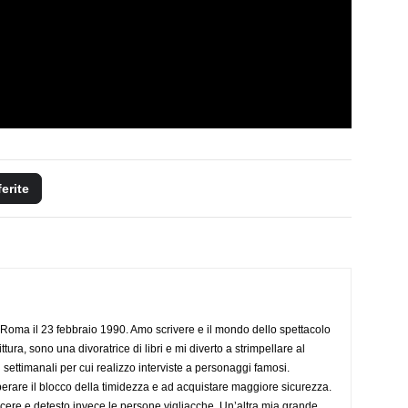
ferite
Roma il 23 febbraio 1990. Amo scrivere e il mondo dello spettacolo
ttura, sono una divoratrice di libri e mi diverto a strimpellare al
 settimanali per cui realizzo interviste a personaggi famosi.
rare il blocco della timidezza e ad acquistare maggiore sicurezza.
cere e detesto invece le persone vigliacche. Un’altra mia grande