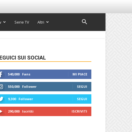
w
Serie TV
Altri
EGUICI SUI SOCIAL
540,000
Fans
MI PIACE
550,000
Follower
SEGUI
9,300
Follower
SEGUI
290,000
Iscritti
ISCRIVITI