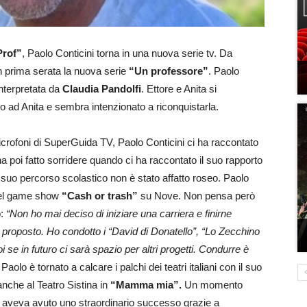
Prof”
, Paolo Conticini torna in una nuova serie tv. Da
 prima serata la nuova serie
“Un professore”
. Paolo
 interpretata da
Claudia Pandolfi
. Ettore e Anita si
ro ad Anita e sembra intenzionato a riconquistarla.
 microfoni di SuperGuida TV, Paolo Conticini ci ha raccontato
ha poi fatto sorridere quando ci ha raccontato il suo rapporto
 il suo percorso scolastico non è stato affatto roseo. Paolo
del game show
“Cash or trash”
su Nove. Non pensa però
o:
“Non ho mai deciso di iniziare una carriera e finirne
o proposto. Ho condotto i “David di Donatello”, “Lo Zecchino
se in futuro ci sarà spazio per altri progetti. Condurre è
 Paolo è tornato a calcare i palchi dei teatri italiani con il suo
nche al Teatro Sistina in
“Mamma mia”.
Un momento
o aveva avuto uno straordinario successo grazie a