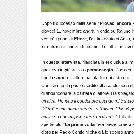
Dopo il successo della serie
“Provaci ancora 
giovedì 11 novembre andrà in onda su Raiuno in
vestirà i panni di
Ettore
, l’ex fidanzato di Anita,
incontrano di nuovo dopo anni. Lui offre un lavo
In questa
intervista
, rilasciata in esclusiva ai
qualcosa in più sul suo
personaggio
. Paolo ci 
con la
scuola
. L’attore ha infatti dichiarato che
Conticini ha da poco esordito alla conduzione 
di abbandonare la carriera di attore. Ha spiegat
un’altra. Ho fatto il conduttore quando mi è stat
D’Oro” e una prima serata su Raiuno. Chissà poi 
qualcosa che mi piace fare, mi diverte”
. Intanto,
spettacolo
“La prima volta”
e a breve tornerà a
d’oro per Paolo Conticini che già lo scorso ann