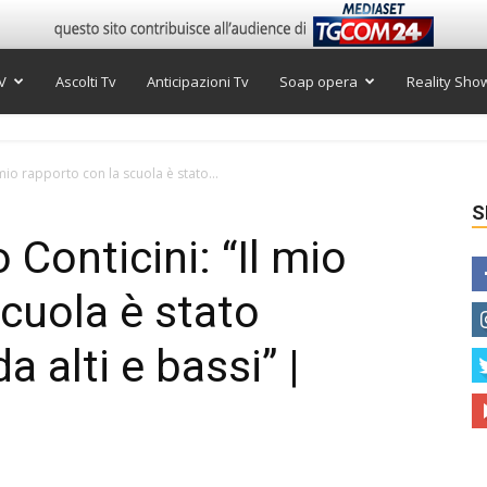
V
Ascolti Tv
Anticipazioni Tv
Soap opera
Reality Sho
l mio rapporto con la scuola è stato...
S
 Conticini: “Il mio
scuola è stato
 alti e bassi” |