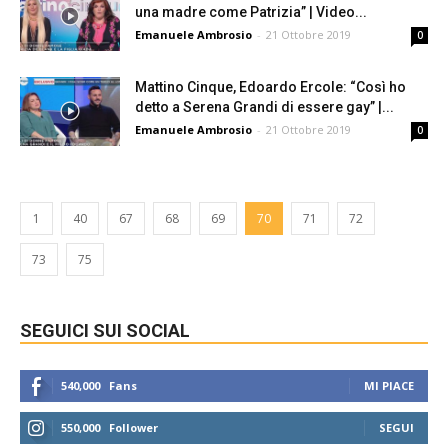
una madre come Patrizia” | Video...
Emanuele Ambrosio
-
21 Ottobre 2019
0
Mattino Cinque, Edoardo Ercole: “Così ho
detto a Serena Grandi di essere gay” |...
Emanuele Ambrosio
-
21 Ottobre 2019
0
1
40
67
68
69
70
71
72
73
75
SEGUICI SUI SOCIAL
540,000
Fans
MI PIACE
550,000
Follower
SEGUI