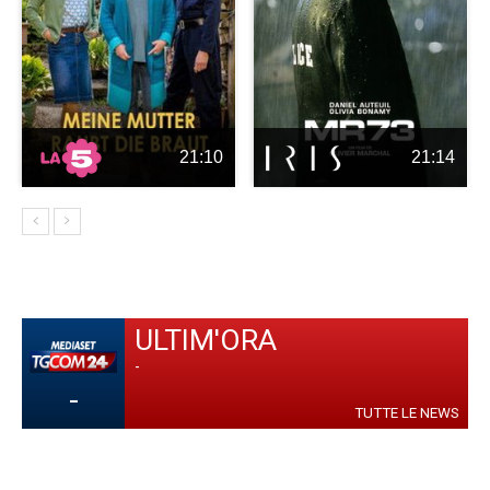
21:10
21:14
ULTIM'ORA
-
-
TUTTE LE NEWS