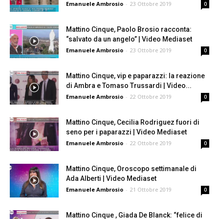
Emanuele Ambrosio
-
23 Ottobre 2019
0
Mattino Cinque, Paolo Brosio racconta:
“salvato da un angelo” | Video Mediaset
Emanuele Ambrosio
-
23 Ottobre 2019
0
Mattino Cinque, vip e paparazzi: la reazione
di Ambra e Tomaso Trussardi | Video...
Emanuele Ambrosio
-
22 Ottobre 2019
0
Mattino Cinque, Cecilia Rodriguez fuori di
seno per i paparazzi | Video Mediaset
Emanuele Ambrosio
-
22 Ottobre 2019
0
Mattino Cinque, Oroscopo settimanale di
Ada Alberti | Video Mediaset
Emanuele Ambrosio
-
21 Ottobre 2019
0
Mattino Cinque , Giada De Blanck: “felice di