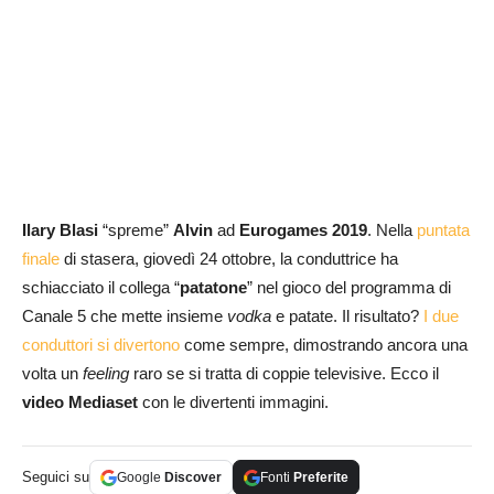
Ilary Blasi
“spreme”
Alvin
ad
Eurogames 2019
. Nella
puntata
finale
di stasera, giovedì 24 ottobre, la conduttrice ha
schiacciato il collega “
patatone
” nel gioco del programma di
Canale 5 che mette insieme
vodka
e patate. Il risultato?
I due
conduttori si divertono
come sempre, dimostrando ancora una
volta un
feeling
raro se si tratta di coppie televisive. Ecco il
video Mediaset
con le divertenti immagini.
Seguici su
Google
Discover
Fonti
Preferite