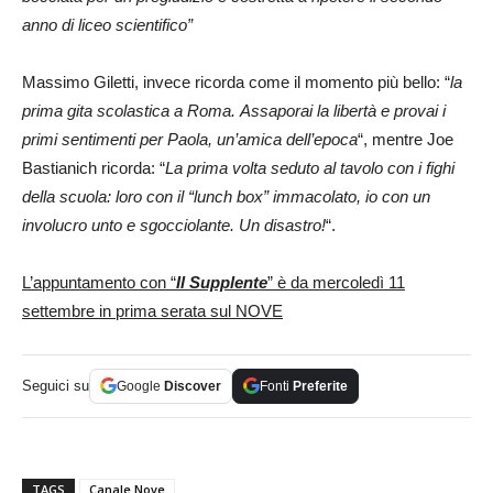
anno di liceo scientifico”
Massimo Giletti, invece ricorda come il momento più bello: “
la
prima gita scolastica a Roma. Assaporai la libertà e provai i
primi sentimenti per Paola, un’amica dell’epoca
“, mentre Joe
Bastianich ricorda: “
La prima volta seduto al tavolo con i fighi
della scuola: loro con il “lunch box” immacolato, io con un
involucro unto e sgocciolante. Un disastro!
“.
L’appuntamento con “
Il Supplente
” è da mercoledì 11
settembre in prima serata sul NOVE
Seguici su
Google
Discover
Fonti
Preferite
TAGS
Canale Nove