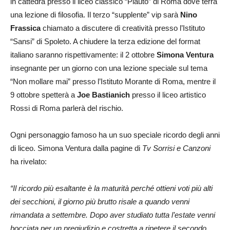
in cattedra presso il liceo classico “Plauto” di Roma dove terrà
una lezione di filosofia. Il terzo “supplente” vip sarà
Nino
Frassica
chiamato a discutere di creatività presso l’Istituto
“Sansi” di Spoleto. A chiudere la terza edizione del format
italiano saranno rispettivamente: il 2 ottobre
Simona Ventura
insegnante per un giorno con una lezione speciale sul tema
“Non mollare mai” presso l’Istituto Morante di Roma, mentre il
9 ottobre spetterà a
Joe Bastianich
presso il liceo artistico
Rossi di Roma parlerà del rischio.
Ogni personaggio famoso ha un suo speciale ricordo degli anni
di liceo. Simona Ventura dalla pagine di
Tv Sorrisi e Canzoni
ha rivelato:
“Il ricordo più esaltante è la maturità perché ottieni voti più alti
dei secchioni, il giorno più brutto risale a quando venni
rimandata a settembre. Dopo aver studiato tutta l’estate venni
bocciata per un pregiudizio e costretta a ripetere il secondo