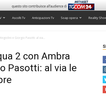
V
Ascolti Tv
Anticipazioni Tv
Soap opera
Reality Sho
ngiolini e Giorgio Pasotti: al via...
S
acqua 2 con Ambra
o Pasotti: al via le
bre