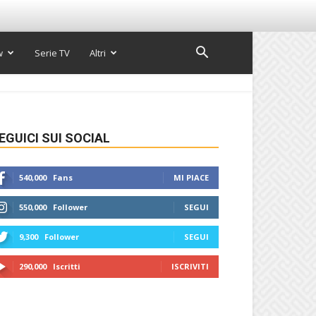
w
Serie TV
Altri
EGUICI SUI SOCIAL
540,000
Fans
MI PIACE
550,000
Follower
SEGUI
9,300
Follower
SEGUI
290,000
Iscritti
ISCRIVITI