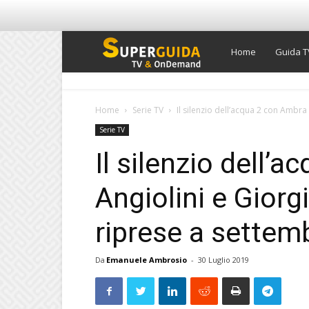
Super
Home
Guida T
Guida
Home
Serie TV
Il silenzio dell’acqua 2 con Ambra A
Serie TV
TV
Il silenzio dell’
Angiolini e Giorgi
riprese a settem
Da
Emanuele Ambrosio
-
30 Luglio 2019