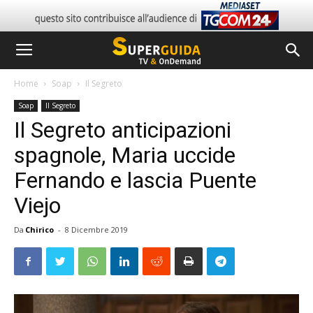
Home
Soap
Il Segreto
Soap
Il Segreto
Il Segreto anticipazioni
spagnole, Maria uccide
Fernando e lascia Puente
Viejo
Da
Chirico
-
8 Dicembre 2019