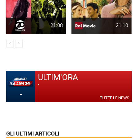
21:08
21:10
ULTIM'ORA
-
-
TUTTE LE NEWS
GLI ULTIMI ARTICOLI