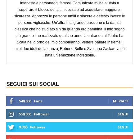
interviste a personaggi famosi. Comunicare mi ha aiutato a
superare il blocco della timidezza e ad acquistare maggiore
sicurezza. Apprezzo le persone umili e sincere e detesto invece le
persone vigliacche. Un’altra mia grande passione è la danza
classica che ho studiato sin da quando ero bambina. Il mio sogno
più grande l’ho realizzato qualche anno fa entrando al Teatro La
Scala nel giorno del mio compleanno. Vedere ballare insieme i
miei due idoli della danza, Roberto Bolle e Svetlana Zackarova, è
stata un’emozione incredibile.
SEGUICI SUI SOCIAL
540,000
Fans
MI PIACE
550,000
Follower
SEGUI
9,300
Follower
SEGUI