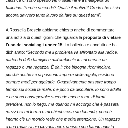
classica ci sono spesso venti ballerine e a malapena un
ballerino. Perché succede? Qual è il motivo? Credo che ci sia
ancora davvero tanto lavoro da fare su questi temi”.
A Rossella Brescia abbiamo chiesto anche di commentare
una notizia di questi giorni che riguarda la
proposta di vietare
l’uso dei social agli under 15
. La ballerina e conduttrice ha
dichiarato:
“Secondo me il problema va affrontato alla radice,
partendo dalla famiglia e dall’ambiente in cui cresce un
ragazzo o una ragazza. È da lì che bisogna ricominciare,
perché anche se si possono imporre delle regole, esistono
sempre modi per aggirarle. Oggettivamente passare troppo
tempo sui social fa male, c’è poco da discutere. Io sono adulta
e ne sono consapevole: succede anche a me di farmi
prendere, non lo nego, ma quando mi accorgo che è passata
mezz’ora mi fermo e mi chiedo cosa sto facendo, perché
intorno c’è un mondo reale che merita attenzione. Un ragazzo
o una ragazza più giovani, però, spesso non hanno questa