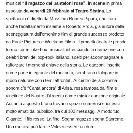
musical
“Il ragazzo dai pantaloni rosa”
,
in scena
in prima
assoluta
da venerdì 20 febbraio al Teatro Sistina.
Lo
spettacolo è diretto da Massimo Romeo Piparo, che cura
anche l’adattamento insieme a Roberto Proia, già autore della
sceneggiatura dell’omonimo film di grande successo prodotto
da Eagle Pictures e Weekend Films. Il progetto teatrale prende
forma come juke-box musical, intrecciando la narrazione con
celebri brani del pop-rock italiano, scelti per accompagnare e
rafforzare i momenti chiave della storia. Le canzoni, inserite
come parte integrante del racconto, sembrano dialogare in
modo naturale con i temi affrontati. Al centro della colonna
sonora c’è “Canta ancora” di Arisa, resa famosa dal film e
vincitrice del Nastro d’Argento come miglior canzone originale.
Accanto a questo brano trovano spazio numerosi successi
molto amati dal pubblico, tra cui 100 messaggi, A modo tuo,
Gigante, Il filo rosso, La fine, Sogna ragazzo sogna Sanremo,
Una musica può fare e Volevo essere un duro.