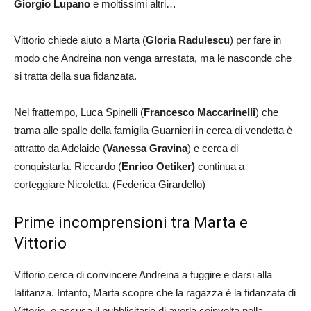
Giorgio Lupano
e moltissimi altri…
Vittorio chiede aiuto a Marta (
Gloria Radulescu
) per fare in
modo che Andreina non venga arrestata, ma le nasconde che
si tratta della sua fidanzata.
Nel frattempo, Luca Spinelli (
Francesco Maccarinelli
) che
trama alle spalle della famiglia Guarnieri in cerca di vendetta è
attratto da Adelaide (
Vanessa Gravina
) e cerca di
conquistarla. Riccardo (
Enrico Oetiker)
continua a
corteggiare Nicoletta. (Federica Girardello)
Prime incomprensioni tra Marta e
Vittorio
Vittorio cerca di convincere Andreina a fuggire e darsi alla
latitanza. Intanto, Marta scopre che la ragazza è la fidanzata di
Vittorio, e accusa il pubblicitario di averla coinvolta nella