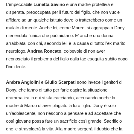
L’impeccabile
Lunetta Savino
è una madre protettiva e
disperata, preoccupata per il futuro del figlio, che non vuole
affidare ad un qualche istituto dove lo tratterebbero come un
malato di mente. Anche lei, come Marco, si aggrappa a Dony,
ritenendola l’unica che può aiutarlo. E’ anche una donna
arrabbiata, con chi, secondo lei, è la causa di tutto: l’ex marito
neurologo,
Andrea Roncato
, colpevole di non aver
riconosciuto il problema del figlio dalla tac eseguita subito dopo
l’incidente.
Ambra Angiolini
e
Giulio Scarpati
sono invece i genitori di
Dony, che fanno di tutto per farle capire la situazione
drammatica in cui si sta cacciando, accusando anche la
madre di Marco di aver plagiato la loro figlia. Dony è solo
un’adolescente, non riescono a pensare e ad accettare che
così giovane possa fare un sacrificio così grande. Sacrificio
che le stravolgerà la vita. Alla madre sorgerà il dubbio che la