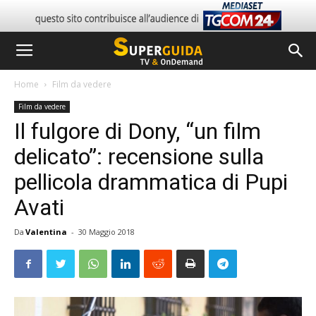
Home
Film da vedere
Film da vedere
Il fulgore di Dony, “un film
delicato”: recensione sulla
pellicola drammatica di Pupi
Avati
Da
Valentina
-
30 Maggio 2018