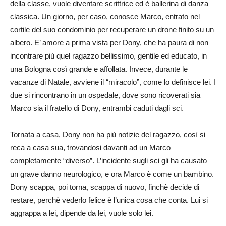
della classe, vuole diventare scrittrice ed è ballerina di danza
classica. Un giorno, per caso, conosce Marco, entrato nel
cortile del suo condominio per recuperare un drone finito su un
albero. E’ amore a prima vista per Dony, che ha paura di non
incontrare più quel ragazzo bellissimo, gentile ed educato, in
una Bologna così grande e affollata. Invece, durante le
vacanze di Natale, avviene il “miracolo”, come lo definisce lei. I
due si rincontrano in un ospedale, dove sono ricoverati sia
Marco sia il fratello di Dony, entrambi caduti dagli sci.
Tornata a casa, Dony non ha più notizie del ragazzo, così si
reca a casa sua, trovandosi davanti ad un Marco
completamente “diverso”. L’incidente sugli sci gli ha causato
un grave danno neurologico, e ora Marco è come un bambino.
Dony scappa, poi torna, scappa di nuovo, finchè decide di
restare, perchè vederlo felice è l’unica cosa che conta. Lui si
aggrappa a lei, dipende da lei, vuole solo lei.