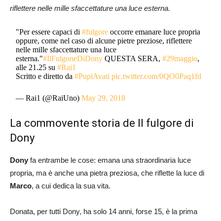
riflettere nelle mille sfaccettature una luce esterna.
"Per essere capaci di
#fulgore
occorre emanare luce propria
oppure, come nel caso di alcune pietre preziose, riflettere
nelle mille sfaccettature una luce
esterna."
#IlFulgoneDiDony
QUESTA SERA,
#29maggio
,
alle 21.25 su
#Rai1
Scritto e diretto da
#PupiAvati
pic.twitter.com/0QO0Paq1fd
— Rai1 (@RaiUno)
May 29, 2018
La commovente storia de Il fulgore di
Dony
Dony
fa entrambe le cose: emana una straordinaria luce
propria, ma è anche una pietra preziosa, che riflette la luce di
Marco
, a cui dedica la sua vita.
Donata, per tutti Dony, ha solo 14 anni, forse 15, è la prima