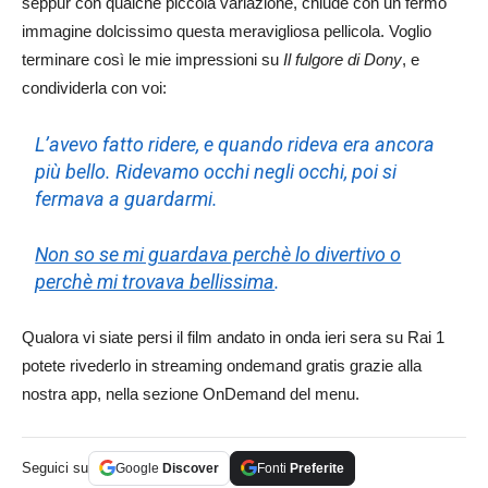
seppur con qualche piccola variazione, chiude con un fermo
immagine dolcissimo questa meravigliosa pellicola. Voglio
terminare così le mie impressioni su
Il fulgore di Dony
, e
condividerla con voi:
L’avevo fatto ridere, e quando rideva era ancora
più bello. Ridevamo occhi negli occhi, poi si
fermava a guardarmi.
Non so se mi guardava perchè lo divertivo o
perchè mi trovava bellissima
.
Qualora vi siate persi il film andato in onda ieri sera su Rai 1
potete rivederlo in streaming ondemand gratis grazie alla
nostra app, nella sezione OnDemand del menu.
Seguici su
Google
Discover
Fonti
Preferite