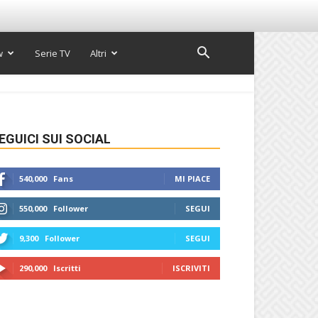
w
Serie TV
Altri
EGUICI SUI SOCIAL
540,000
Fans
MI PIACE
550,000
Follower
SEGUI
9,300
Follower
SEGUI
290,000
Iscritti
ISCRIVITI