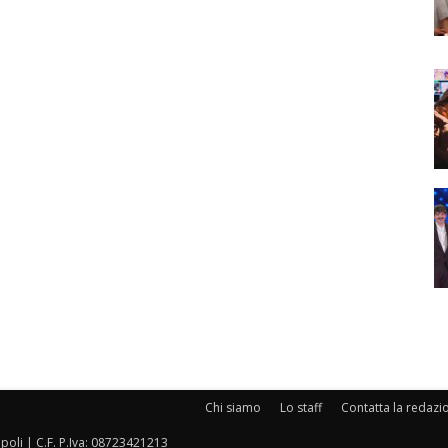
Chi siamo
Lo staff
Contatta la redazi
oli | C.F. P.Iva: 08723421213