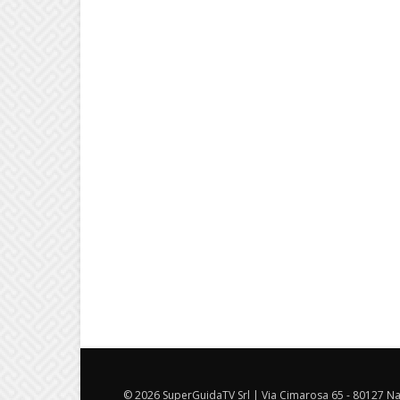
© 2026 SuperGuidaTV Srl | Via Cimarosa 65 - 80127 Nap