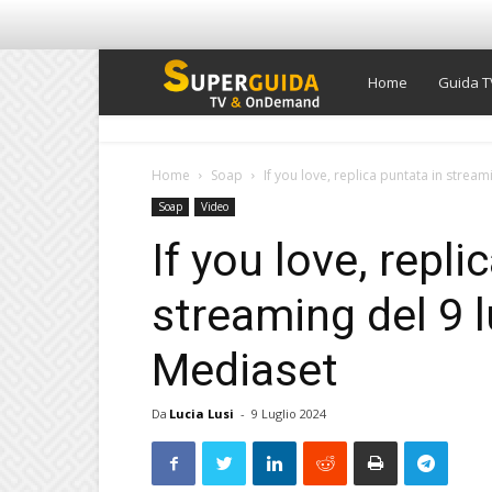
Super
Home
Guida T
Guida
Home
Soap
If you love, replica puntata in streami
Soap
Video
TV
If you love, repli
streaming del 9 l
Mediaset
Da
Lucia Lusi
-
9 Luglio 2024