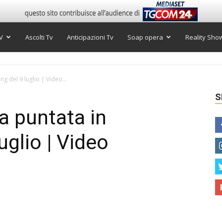
V
Ascolti Tv
Anticipazioni Tv
Soap opera
Reality Sho
ng del 9 luglio | Video...
S
ca puntata in
uglio | Video