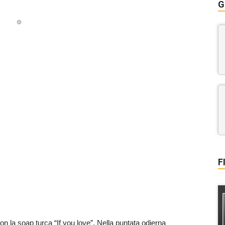
G
F
n la soap turca “If you love”. Nella puntata odierna