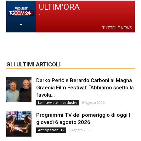
ULTIM'ORA
-
-
TUTTE LE NEWS
GLI ULTIMI ARTICOLI
Darko Perić e Berardo Carboni al Magna
Graecia Film Festival: “Abbiamo scelto la
favola...
6 Agosto 2026
Le interviste in esclusiva
Programmi TV del pomeriggio di oggi |
giovedì 6 agosto 2026
6 Agosto 2026
Anticipazioni Tv