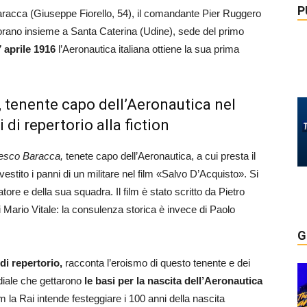
P
 Baracca (Giuseppe Fiorello, 54), il comandante Pier Ruggero
rano insieme a Santa Caterina (Udine), sede del primo
 7 aprile 1916
l’Aeronautica italiana ottiene la sua prima
, tenente capo dell’Aeronautica nel
di repertorio alla fiction
esco Baracca,
tenete capo dell’Aeronautica, a cui presta il
estito i panni di un militare nel film «Salvo D’Acquisto». Si
tore e della sua squadra. Il film è stato scritto da Pietro
i Mario Vitale: la consulenza storica è invece di Paolo
G
 di repertorio,
racconta l’eroismo di questo tenente e dei
diale che gettarono
le basi per la nascita dell’Aeronautica
m la Rai intende festeggiare i 100 anni della nascita