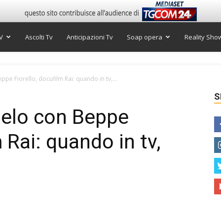
V
Ascolti Tv
Anticipazioni Tv
Soap opera
Reality Sho
eppe Fiorello, docufilm Rai: quando in tv,...
S
Cielo con Beppe
 Rai: quando in tv,