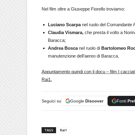
Nel film oltre a Giuseppe Fiorello troviamo:
Luciano Scarpa
nel ruolo del Comandante
Claudia Vismara,
che presta il volto a Norin
Baracca;
Andrea Bosca
nel ruolo di
Bartolomeo Ro
manutenzione dell’aereo di Baracca.
Appuntamento quindi con il docu – film I caccia
Rai1.
Seguici su
Google
Discover
Fonti
Pre
TAGS
Rai1