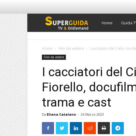
Super
Home
Guida T
Guida
Home
Film da vedere
I cacciatori del Cielo con B
Film da vedere
TV
I cacciatori del 
Fiorello, docufilm
trama e cast
Da
Eliana Catalano
-
24 Marzo 2023