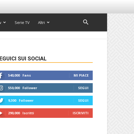
w
Serie TV
Altri
EGUICI SUI SOCIAL
540,000
Fans
MI PIACE
550,000
Follower
SEGUI
9,300
Follower
SEGUI
290,000
Iscritti
ISCRIVITI