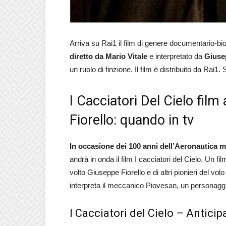
Arriva su Rai1 il film di genere documentario-bio
diretto da Mario Vitale
e interpretato da
Giuse
un ruolo di finzione. Il film è distribuito da Rai
I Cacciatori Del Cielo fil
Fiorello: quando in tv
In occasione dei 100 anni dell’Aeronautica m
andrà in onda il film I cacciatori del Cielo. Un f
volto Giuseppe Fiorello e di altri pionieri del 
interpreta il meccanico Piovesan, un personaggio
I Cacciatori del Cielo – Anticip