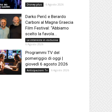
6 Agosto 2026
Disney plus
Darko Perić e Berardo
Carboni al Magna Graecia
Film Festival: “Abbiamo
scelto la favola...
Le interviste in esclusiva
6 Agosto 2026
Programmi TV del
pomeriggio di oggi |
giovedì 6 agosto 2026
6 Agosto 2026
Anticipazioni Tv