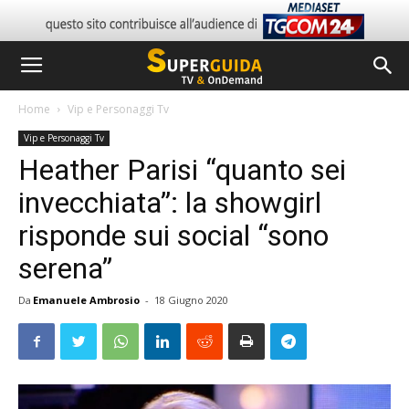
Home
Vip e Personaggi Tv
Vip e Personaggi Tv
Heather Parisi “quanto sei
invecchiata”: la showgirl
risponde sui social “sono
serena”
Da
Emanuele Ambrosio
-
18 Giugno 2020