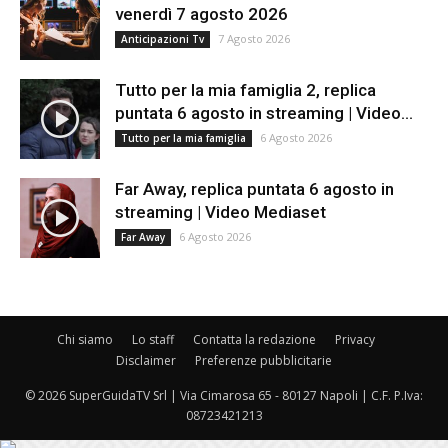
venerdì 7 agosto 2026
7 Agosto 2026
Anticipazioni Tv
Tutto per la mia famiglia 2, replica
puntata 6 agosto in streaming | Video...
6 Agosto 2026
Tutto per la mia famiglia
Far Away, replica puntata 6 agosto in
streaming | Video Mediaset
6 Agosto 2026
Far Away
Chi siamo
Lo staff
Contatta la redazione
Privacy
Disclaimer
Preferenze pubblicitarie
© 2026 SuperGuidaTV Srl | Via Cimarosa 65 - 80127 Napoli | C.F. P.Iva:
08723421213