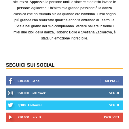
sicurezza. Apprezzo le persone umili e sincere e detesto invece le
persone vigliacche. Un’altra mia grande passione è la danza
classica che ho studiato sin da quando ero bambina. Il mio sogno
più grande l’ho realizzato qualche anno fa entrando al Teatro La
Scala nel giorno del mio compleanno. Vedere ballare insieme i
miei due idoli della danza, Roberto Bolle e Svetlana Zackarova, è
stata un’emozione incredibile.
SEGUICI SUI SOCIAL
540,000
Fans
MI PIACE
550,000
Follower
SEGUI
9,300
Follower
SEGUI
290,000
Iscritti
ISCRIVITI