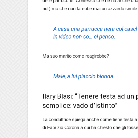
delle parrucche. Confessa che ne ha anche una n
ndr) ma che non farebbe mai un azzardo simile n
A casa una parrucca nera col casche
in video non so… ci penso.
Ma suo marito come reagirebbe?
Male, a lui piaccio bionda.
Ilary Blasi: “Tenere testa ad 
semplice: vado d’istinto”
La conduttrice spiega anche come tiene testa a tut
di Fabrizio Corona a cui ha chiesto che gli fosse