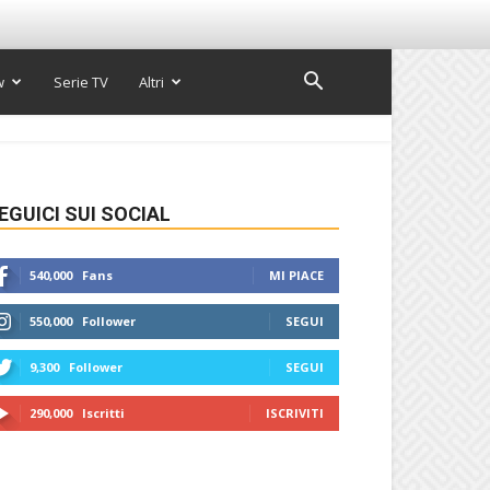
w
Serie TV
Altri
EGUICI SUI SOCIAL
540,000
Fans
MI PIACE
550,000
Follower
SEGUI
9,300
Follower
SEGUI
290,000
Iscritti
ISCRIVITI