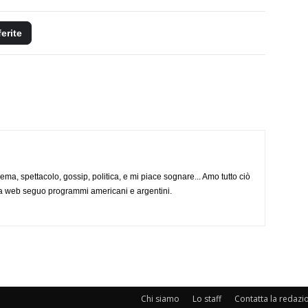
ferite
nema, spettacolo, gossip, politica, e mi piace sognare... Amo tutto ciò
via web seguo programmi americani e argentini.
Chi siamo
Lo staff
Contatta la redazi