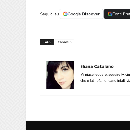
Seguici su
Google
Discover
Fonti
Pre
TAGS
Canale 5
Eliana Catalano
Mi piace leggere, seguire tv, ci
che è latino/americano infatti 