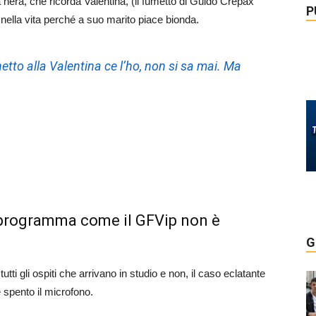
era, che ricorda Valentina, (il fumetto di Guido Crepax
P
ella vita perché a suo marito piace bionda.
tto alla Valentina ce l’ho, non si sa mai. Ma
un programma come il GFVip non è
G
ti gli ospiti che arrivano in studio e non, il caso eclatante
 spento il microfono.