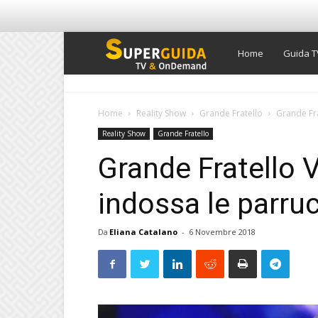
Super
Home
Guida T
Guida
Home
Reality Show
Grande Fratello
Grande Fra
Reality Show
Grande Fratello
TV
Grande Fratello V
indossa le parruc
Da
Eliana Catalano
-
6 Novembre 2018