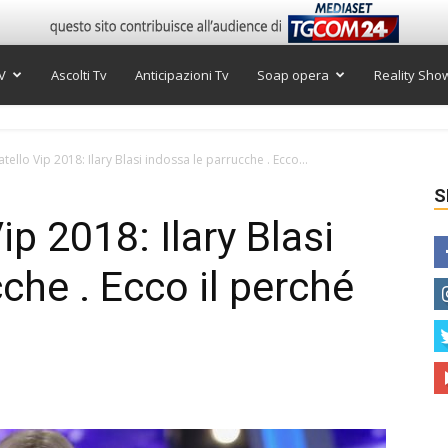
V
Ascolti Tv
Anticipazioni Tv
Soap opera
Reality Sho
tello Vip 2018: Ilary Blasi indossa le parrucche . Ecco...
S
ip 2018: Ilary Blasi
che . Ecco il perché