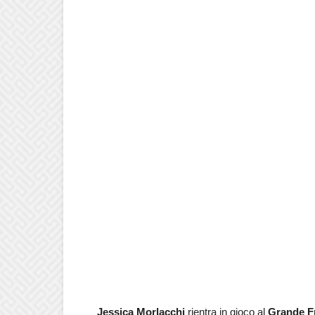
Jessica Morlacchi
rientra in gioco al
Grande Fr