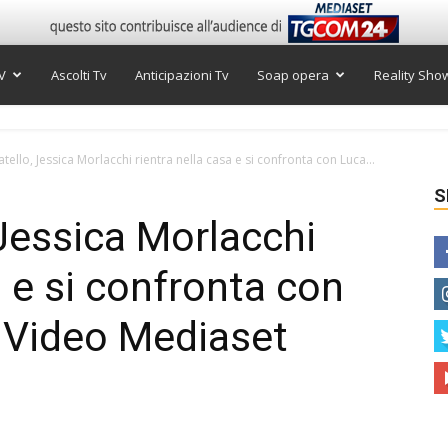
V
Ascolti Tv
Anticipazioni Tv
Soap opera
Reality Sho
tello, Jessica Morlacchi rientra nella casa e si confronta con Luca...
S
 Jessica Morlacchi
a e si confronta con
| Video Mediaset