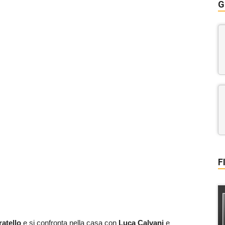
G
F
atello
e si confronta nella casa con
Luca Calvani
e