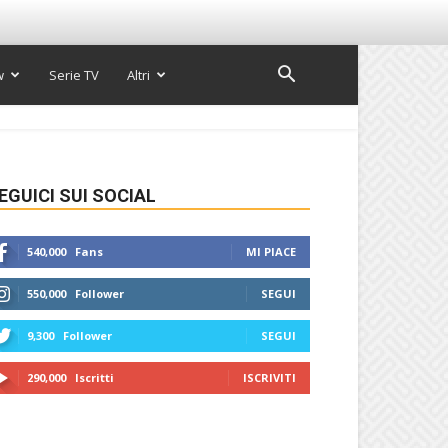
w
Serie TV
Altri
EGUICI SUI SOCIAL
540,000
Fans
MI PIACE
550,000
Follower
SEGUI
9,300
Follower
SEGUI
290,000
Iscritti
ISCRIVITI