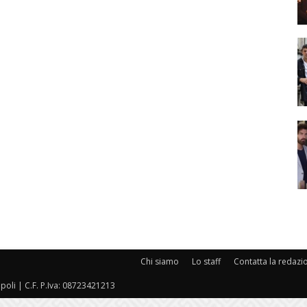
Chi siamo
Lo staff
Contatta la redazi
oli | C.F. P.Iva: 08723421213