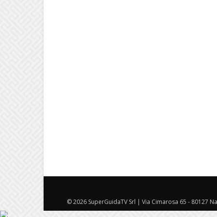
© 2026 SuperGuidaTV Srl | Via Cimarosa 65 - 80127 Nap