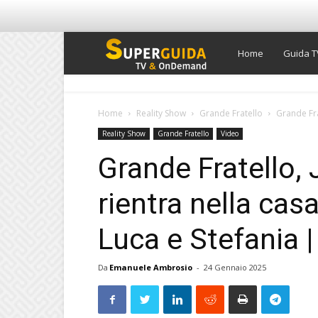
Super
Home
Guida T
Guida
Home
Reality Show
Grande Fratello
Grande Fra
Reality Show
Grande Fratello
Video
TV
Grande Fratello,
rientra nella cas
Luca e Stefania 
Da
Emanuele Ambrosio
-
24 Gennaio 2025